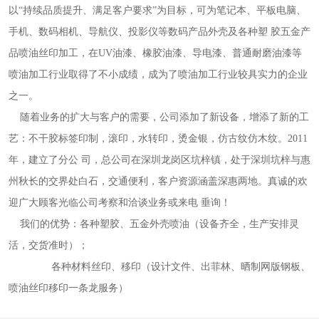
以“持续品质提升、满足客户要求”为目标，可为笔记本、平板电脑、
手机、数码相机、导航仪、投影仪等数码产品外壳及各种塑 胶五金产
品喷油丝印加工，在UV油漆、橡胶油漆、导电漆、普通耐磨油漆等
喷油加工行业取得了不小成绩，成为了喷油加工行业较具实力的企业
之一。

    随着业务的扩大与客户的需要，公司添加了新设备，增添了新的工
艺：不干胶标签印制，滚印，水转印，烫金银，仿古纹仿木纹。2011
年，建立了分公 司，总公司在深圳龙岗区坑梓镇，处于深圳坑梓与惠
州秋长的交界处白石，交通便利，客户资源涵盖深惠两地。真诚的欢
迎广大顾客光临公司考察和洽谈业务或来电 垂询！

    我们的优势：各种塑胶、五金外壳喷油（设备齐全，生产安排灵
活，交货准时）；

               各种材料丝印、移印（设计文件、出菲林、晒制网版钢板、