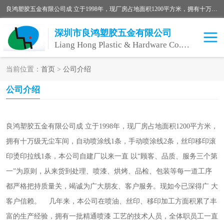
良鸿塑胶五金有限公司成 立于1998年，现厂房占地面积1200平方米，拥有十万级无尘车间，自动喷涂线1条，手动喷涂线2条，丝印移印滚印烫印拉线1条，本公司自建厂以来一直 以“顾客、品质、服务三个第一”为原则，从来货到处理、喷漆、烘烤、品检、包装等每一道工序都严格把持质量关，竭诚为广大朋友、客户服务。现如今已深得广 大客户信赖。
深圳市良鸿塑胶五金有限公司
Liang Hong Plastic & Hardware Co. Ltd
当前位置：
首页
>
公司介绍
喷油加工
喷油丝印
公司介绍
塑胶外壳喷油
五金外壳喷油
良鸿塑胶五金有限公司成 立于1998年，现厂房占地面积1200平方米，
拥有十万级无尘车间，自动喷涂线1条，手动喷涂线2条，丝印移印滚
印烫印拉线1条，本公司自建厂以来一直 以“顾客、品质、服务三个第
一”为原则，从来货到处理、喷漆、烘烤、品检、包装等每一道工序
都严格把持质量关，竭诚为广大朋友、客户服务。现如今已深得广 大
客户信赖。    几年来，本公司在喷油、丝印、移印加工方面积累了丰
富的生产经验，拥有一批精通喷漆 工艺的技术人员，全体职员工一直