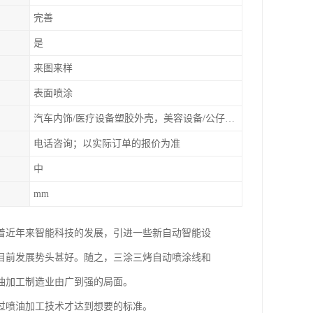
完善
是
来图来样
表面喷涂
汽车内饰/医疗设备塑胶外壳，美容设备/公仔动漫
电话咨询；以实际订单的报价为准
中
mm
着近年来智能科技的发展，引进一些新自动智能设
目前发展势头甚好。随之，三涂三烤自动喷涂线和
油加工制造业由广到强的局面。
过喷油加工技术才达到想要的标准。