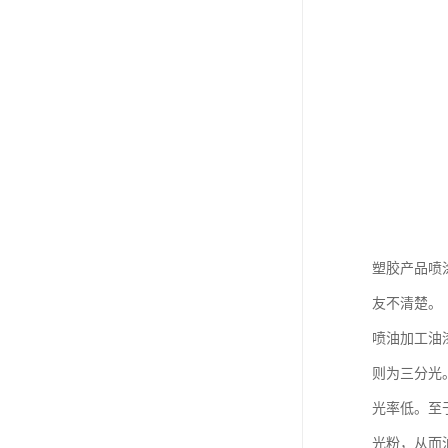
塑胶产品喷
友不清楚。
喷油加工油
则为三分光
光率低。至
光粉，从而