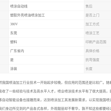
喷涂自动线
售后
塑胶外壳喷油喷涂加工
是否上门
380V
加工方式
东莞
喷涂工艺
塑料
印刷产品范围
广东省内
具体价格
是
抗弯强度
涂装
长度
然我国喷油加工行业技术一开始起步较晚，但应用的范围还是比较广。随
吸收了一些经验与技术及高水平人才，喷业喷涂技术水平有了很大提高，
等自动智能设备也接踵而来，达到喷涂加工其发展新需求，以实现我国喷
我们身边所见到的产品各式各样，外观靓丽却不奢华，孰不知这些都要经