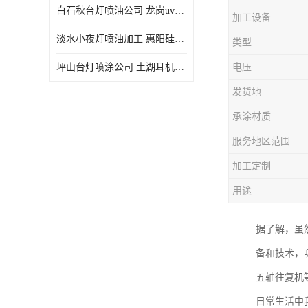
白石秋台灯喷油公司 龙岗uv喷油 良鸿塑胶五金
加工设备
淡水小夜灯喷油加工 惠阳硅胶喷油 良鸿塑胶五金
类型
坪山台灯喷涂公司 土湖耳机喷涂 加工定制
电压
发货地
承涂材质
服务地区范围
加工定制
用途
据了解，虽
备和技术，
五轴往复机
日常生活中