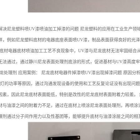
解决尼龙塑料喷UV漆喷油加工掉漆的问题 尼龙塑料的应用在工业生产领
样，例如尼龙塑料底材的电器底座表面喷UV漆，制品表面获得良好的光
龙底材电器底材喷油加工工艺不良现象中，UV漆与尼龙底材无法牢固结合
无法通过，通过静川尼龙表面处理剂底涂的形式，促进基材与UV漆高度牢
尼龙处理剂 应用案例： 尼龙底材电器件掉漆喷UV漆出现掉漆问题 原因分
V灯的功率等原因，通过沟通发现设备的使用和工艺反复论证没有出现问题
因素，因此尼龙底材表面能低，特别是改性的尼龙底材表面附着力较差。 
材与油漆之间的附着力不足，通过在底材上喷涂尼龙表面处理剂，再喷涂
理剂通过分子间作用力以及性基团等，能够提升底材与油漆涂层之间的相