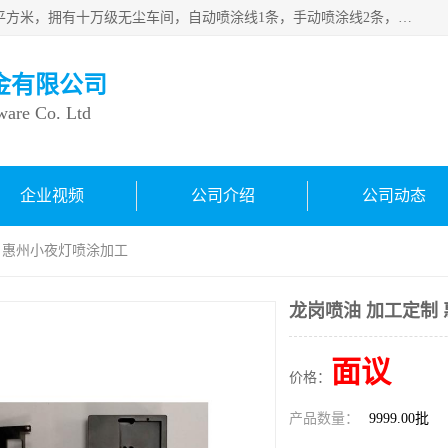
良鸿塑胶五金有限公司成 立于1998年，现厂房占地面积1200平方米，拥有十万级无尘车间，自动喷涂线1条，手动喷涂线2条，丝印移印滚印烫印拉线1条，本公司自建厂以来一直 以“顾客、品质、服务三个第一”为原则，从来货到处理、喷漆、烘烤、品检、包装等每一道工序都严格把持质量关，竭诚为广大朋友、客户服务。现如今已深得广 大客户信赖。
金有限公司
ware Co. Ltd
企业视频
公司介绍
公司动态
制 惠州小夜灯喷涂加工
龙岗喷油 加工定制
面议
价格：
产品数量：
9999.00批