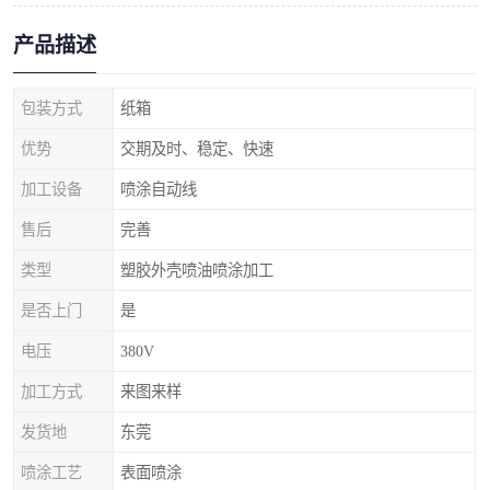
产品描述
包装方式
纸箱
优势
交期及时、稳定、快速
加工设备
喷涂自动线
售后
完善
类型
塑胶外壳喷油喷涂加工
是否上门
是
电压
380V
加工方式
来图来样
发货地
东莞
喷涂工艺
表面喷涂