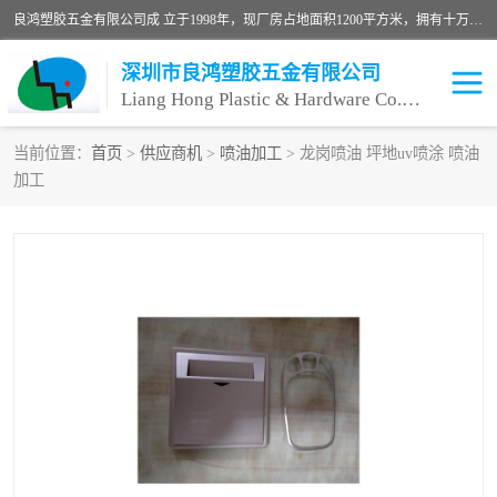
良鸿塑胶五金有限公司成 立于1998年，现厂房占地面积1200平方米，拥有十万级无尘车间，自动喷涂线1条，手动喷涂线2条，丝印移印滚印烫印拉线1条，本公司自建厂以来一直 以“顾客、品质、服务三个第一”为原则，从来货到处理、喷漆、烘烤、品检、包装等每一道工序都严格把持质量关，竭诚为广大朋友、客户服务。现如今已深得广 大客户信赖。
深圳市良鸿塑胶五金有限公司
Liang Hong Plastic & Hardware Co. Ltd
当前位置：
首页
>
供应商机
>
喷油加工
> 龙岗喷油 坪地uv喷涂 喷油
加工
喷油加工
喷油丝印
塑胶外壳喷油
五金外壳喷油