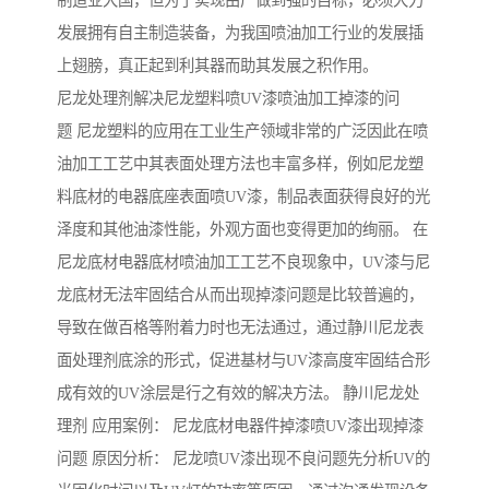
制造业大国，但为了实现由广做到强的目标，必须大力
发展拥有自主制造装备，为我国喷油加工行业的发展插
上翅膀，真正起到利其器而助其发展之积作用。
尼龙处理剂解决尼龙塑料喷UV漆喷油加工掉漆的问
题 尼龙塑料的应用在工业生产领域非常的广泛因此在喷
油加工工艺中其表面处理方法也丰富多样，例如尼龙塑
料底材的电器底座表面喷UV漆，制品表面获得良好的光
泽度和其他油漆性能，外观方面也变得更加的绚丽。 在
尼龙底材电器底材喷油加工工艺不良现象中，UV漆与尼
龙底材无法牢固结合从而出现掉漆问题是比较普遍的，
导致在做百格等附着力时也无法通过，通过静川尼龙表
面处理剂底涂的形式，促进基材与UV漆高度牢固结合形
成有效的UV涂层是行之有效的解决方法。 静川尼龙处
理剂 应用案例： 尼龙底材电器件掉漆喷UV漆出现掉漆
问题 原因分析： 尼龙喷UV漆出现不良问题先分析UV的