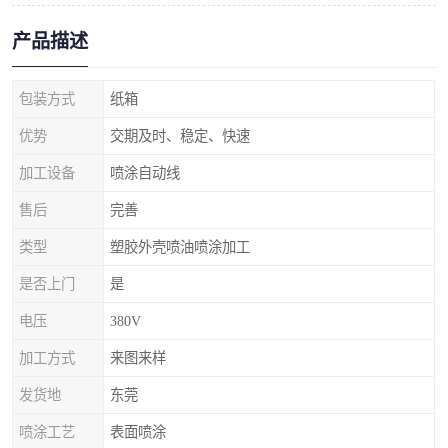
产品描述
包装方式
纸箱
优势
交期及时、稳定、快速
加工设备
喷涂自动线
售后
完善
类型
塑胶外壳喷油喷涂加工
是否上门
是
电压
380V
加工方式
来图来样
发货地
东莞
喷涂工艺
表面喷涂