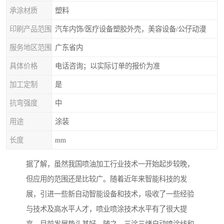
承涂材质
塑料
印刷产品范围
汽车内饰/医疗设备塑胶外壳，美容设备/公仔动漫
服务地区范围
广东省内
具体价格
电话咨询；以实际订单的报价为准
加工定制
是
抗弯强度
中
用途
涂装
长度
mm
据了解，虽然我国喷油加工行业技术一开始起步较晚，
但应用的范围还是比较广。随着近年来智能科技的发
展，引进一些新自动智能设备和技术，吸收了一些经验
与技术及高水平人才，喷业喷涂技术水平有了很大提