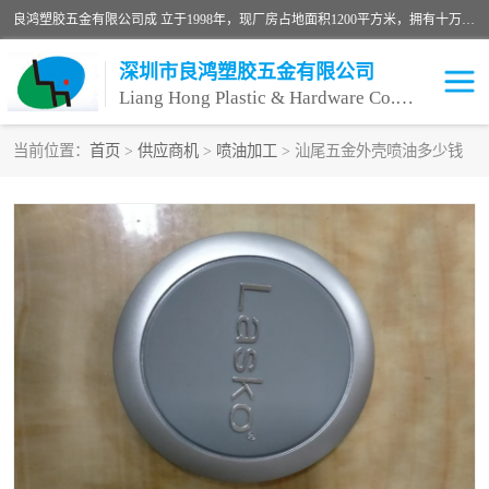
良鸿塑胶五金有限公司成 立于1998年，现厂房占地面积1200平方米，拥有十万级无尘车间，自动喷涂线1条，手动喷涂线2条，丝印移印滚印烫印拉线1条，本公司自建厂以来一直 以“顾客、品质、服务三个第一”为原则，从来货到处理、喷漆、烘烤、品检、包装等每一道工序都严格把持质量关，竭诚为广大朋友、客户服务。现如今已深得广 大客户信赖。
深圳市良鸿塑胶五金有限公司
Liang Hong Plastic & Hardware Co. Ltd
当前位置：
首页
>
供应商机
>
喷油加工
> 汕尾五金外壳喷油多少钱
喷油加工
喷油丝印
塑胶外壳喷油
五金外壳喷油