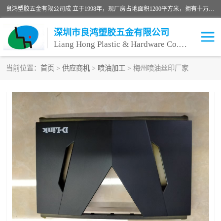
良鸿塑胶五金有限公司成 立于1998年，现厂房占地面积1200平方米，拥有十万级无尘车间，自动喷涂线1条，手动喷涂线2条，丝印移印滚印烫印拉线1条，本公司自建厂以来一直 以“顾客、品质、服务三个第一”为原则，从来货到处理、喷漆、烘烤、品检、包装等每一道工序都严格把持质量关，竭诚为广大朋友、客户服务。现如今已深得广 大客户信赖。
深圳市良鸿塑胶五金有限公司
Liang Hong Plastic & Hardware Co. Ltd
当前位置：
首页
>
供应商机
>
喷油加工
> 梅州喷油丝印厂家
喷油加工
喷油丝印
塑胶外壳喷油
五金外壳喷油