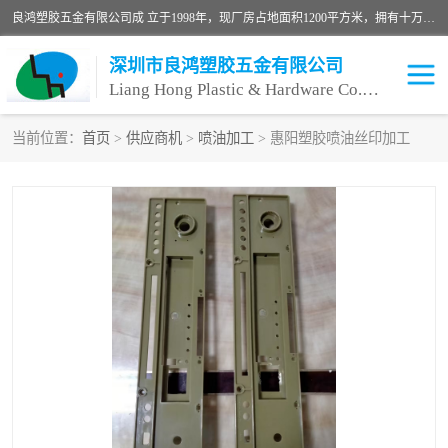
良鸿塑胶五金有限公司成 立于1998年，现厂房占地面积1200平方米，拥有十万级无尘车间，自动喷涂线1条，手动喷涂线2条，丝印移印滚印烫印拉线1条，本公司自建厂以来一直 以“顾客、品质、服务三个第一”为原则，从来货到处理、喷漆、烘烤、品检、包装等每一道工序都严格把持质量关，竭诚为广大朋友、客户服务。现如今已深得广 大客户信赖。
深圳市良鸿塑胶五金有限公司
Liang Hong Plastic & Hardware Co. Ltd
当前位置：
首页
>
供应商机
>
喷油加工
> 惠阳塑胶喷油丝印加工
喷油加工
喷油丝印
塑胶外壳喷油
五金外壳喷油