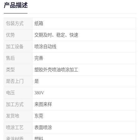
产品描述
包装方式
纸箱
优势
交期及时、稳定、快速
加工设备
喷涂自动线
售后
完善
类型
塑胶外壳喷油喷涂加工
是否上门
是
电压
380V
加工方式
来图来样
发货地
东莞
喷涂工艺
表面喷涂
承涂材质
塑料