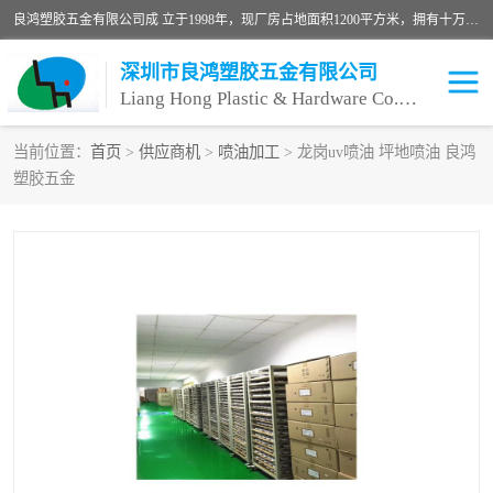
良鸿塑胶五金有限公司成 立于1998年，现厂房占地面积1200平方米，拥有十万级无尘车间，自动喷涂线1条，手动喷涂线2条，丝印移印滚印烫印拉线1条，本公司自建厂以来一直 以“顾客、品质、服务三个第一”为原则，从来货到处理、喷漆、烘烤、品检、包装等每一道工序都严格把持质量关，竭诚为广大朋友、客户服务。现如今已深得广 大客户信赖。
深圳市良鸿塑胶五金有限公司
Liang Hong Plastic & Hardware Co. Ltd
当前位置：
首页
>
供应商机
>
喷油加工
> 龙岗uv喷油 坪地喷油 良鸿
塑胶五金
喷油加工
喷油丝印
塑胶外壳喷油
五金外壳喷油