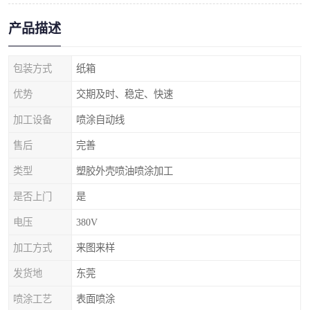
产品描述
包装方式
纸箱
优势
交期及时、稳定、快速
加工设备
喷涂自动线
售后
完善
类型
塑胶外壳喷油喷涂加工
是否上门
是
电压
380V
加工方式
来图来样
发货地
东莞
喷涂工艺
表面喷涂