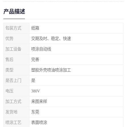
产品描述
包装方式
纸箱
优势
交期及时、稳定、快速
加工设备
喷涂自动线
售后
完善
类型
塑胶外壳喷油喷涂加工
是否上门
是
电压
380V
加工方式
来图来样
发货地
东莞
喷涂工艺
表面喷涂