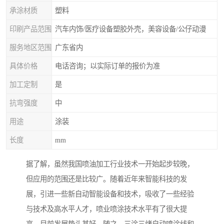
承涂材质
塑料
印刷产品范围
汽车内饰/医疗设备塑胶外壳，美容设备/公仔动漫
服务地区范围
广东省内
具体价格
电话咨询；以实际订单的报价为准
加工定制
是
抗弯强度
中
用途
涂装
长度
mm
据了解，虽然我国喷油加工行业技术一开始起步较晚，
但应用的范围还是比较广。随着近年来智能科技的发
展，引进一些新自动智能设备和技术，吸收了一些经验
与技术及高水平人才，喷业喷涂技术水平有了很大提