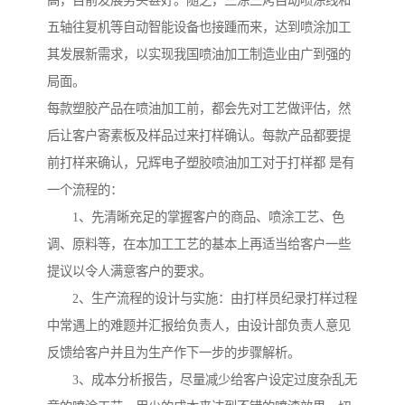
高，目前发展势头甚好。随之，三涂三烤自动喷涂线和
五轴往复机等自动智能设备也接踵而来，达到喷涂加工
其发展新需求，以实现我国喷油加工制造业由广到强的
局面。
每款塑胶产品在喷油加工前，都会先对工艺做评估，然
后让客户寄素板及样品过来打样确认。每款产品都要提
前打样来确认，兄辉电子塑胶喷油加工对于打样都 是有
一个流程的：
1、先清晰充足的掌握客户的商品、喷涂工艺、色
调、原料等，在本加工工艺的基本上再适当给客户一些
提议以令人满意客户的要求。
2、生产流程的设计与实施：由打样员纪录打样过程
中常遇上的难题并汇报给负责人，由设计部负责人意见
反馈给客户并且为生产作下一步的步骤解析。
3、成本分析报告，尽量减少给客户设定过度杂乱无