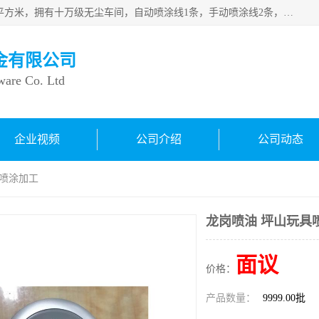
良鸿塑胶五金有限公司成 立于1998年，现厂房占地面积1200平方米，拥有十万级无尘车间，自动喷涂线1条，手动喷涂线2条，丝印移印滚印烫印拉线1条，本公司自建厂以来一直 以“顾客、品质、服务三个第一”为原则，从来货到处理、喷漆、烘烤、品检、包装等每一道工序都严格把持质量关，竭诚为广大朋友、客户服务。现如今已深得广 大客户信赖。
金有限公司
ware Co. Ltd
企业视频
公司介绍
公司动态
具喷涂加工
龙岗喷油 坪山玩具
面议
价格：
产品数量：
9999.00批