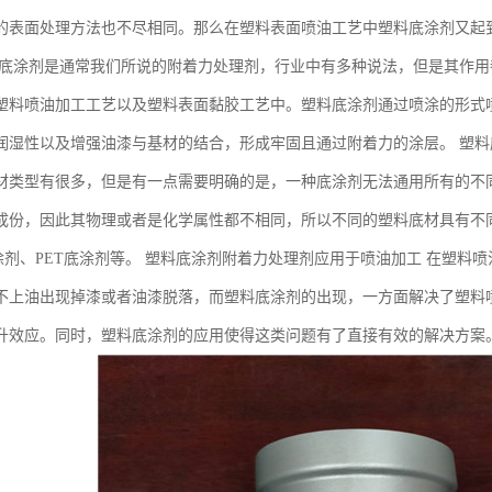
的表面处理方法也不尽相同。那么在塑料表面喷油工艺中塑料底涂剂又起
料底涂剂是通常我们所说的附着力处理剂，行业中有多种说法，但是其作
塑料喷油加工工艺以及塑料表面黏胶工艺中。塑料底涂剂通过喷涂的形式
润湿性以及增强油漆与基材的结合，形成牢固且通过附着力的涂层。 塑料
材类型有很多，但是有一点需要明确的是，一种底涂剂无法通用所有的不
成份，因此其物理或者是化学属性都不相同，所以不同的塑料底材具有不
底涂剂、PET底涂剂等。 塑料底涂剂附着力处理剂应用于喷油加工 在塑
不上油出现掉漆或者油漆脱落，而塑料底涂剂的出现，一方面解决了塑料
升效应。同时，塑料底涂剂的应用使得这类问题有了直接有效的解决方案