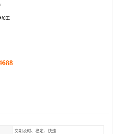
市
涂加工
4688
交期及时、稳定、快速