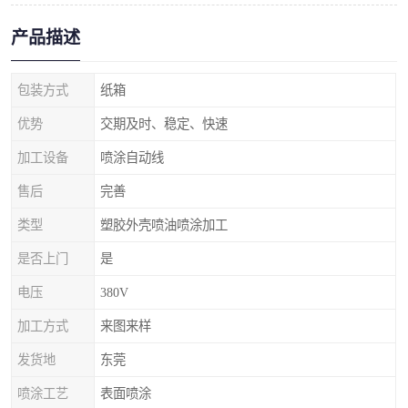
产品描述
包装方式
纸箱
优势
交期及时、稳定、快速
加工设备
喷涂自动线
售后
完善
类型
塑胶外壳喷油喷涂加工
是否上门
是
电压
380V
加工方式
来图来样
发货地
东莞
喷涂工艺
表面喷涂