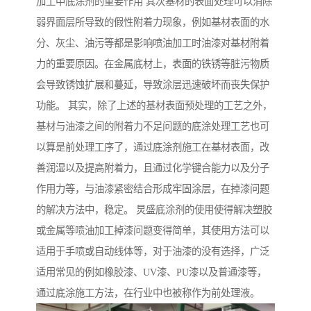
加工中底涂剂的重要作用 其次基材的表面处理可以消除
弱界面层所导致的假性附着力现象，例如基材表面的水
分、灰尘、油污等都是影响喷油加工时油漆对基材附着
力的重要原因。在金属底材上，表面的铁锈等脏污物质
会导致锈蚀扩展和蔓延，导致涂层迅速破坏而丧失保护
功能。 其实，除了上述的基材表面预处理的工艺之外，
基材与油漆之间的附着力不足问题的底涂处理工艺也可
以算是前处理工序了，通过底涂剂施工在基材表面，改
善润湿以及提高附着力，且通过化学键合能力以及分子
作用力等，与油漆紧密结合形成牢固涂层，在掉漆问题
的解决方法中，稳定。 炅盛底涂剂的使用使得解决塑胶
或金属等喷油加工掉漆问题变得简单，其使用方法可以
适用于手喷或自动线体等，对于油漆的没有选择，广泛
适用常见的例如橡胶漆、UV漆、PU漆以及普通漆等，
通过底涂施工方法，在行业中也被称作为前处理液。