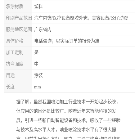
承涂材质
塑料
印刷产品范围
汽车内饰/医疗设备塑胶外壳，美容设备/公仔动漫
服务地区范围
广东省内
具体价格
电话咨询；以实际订单的报价为准
加工定制
是
抗弯强度
中
用途
涂装
长度
mm
据了解，虽然我国喷油加工行业技术一开始起步较晚，
但应用的范围还是比较广。随着近年来智能科技的发
展，引进一些新自动智能设备和技术，吸收了一些经验
与技术及高水平人才，喷业喷涂技术水平有了很大提