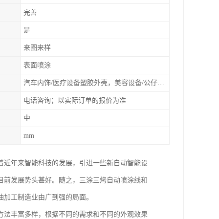
完善
是
来图来样
表面喷涂
汽车内饰/医疗设备塑胶外壳，美容设备/公仔动漫
电话咨询；以实际订单的报价为准
中
mm
着近年来智能科技的发展，引进一些新自动智能设
目前发展势头甚好。随之，三涂三烤自动喷涂线和
油加工制造业由广到强的局面。
方法丰富多样，根据不同的需求和不同的外观效果