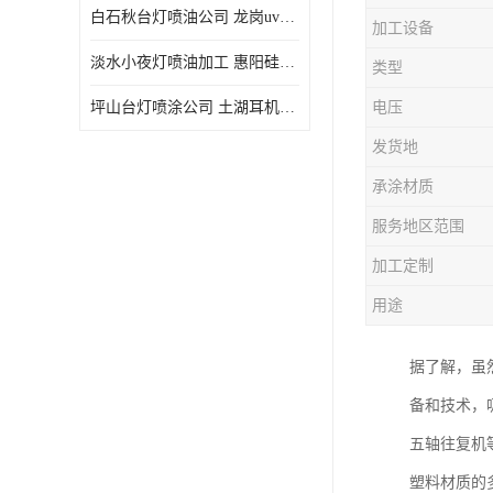
白石秋台灯喷油公司 龙岗uv喷油 良鸿塑胶五金
加工设备
淡水小夜灯喷油加工 惠阳硅胶喷油 良鸿塑胶五金
类型
坪山台灯喷涂公司 土湖耳机喷涂 加工定制
电压
发货地
承涂材质
服务地区范围
加工定制
用途
据了解，虽
备和技术，
五轴往复机
塑料材质的