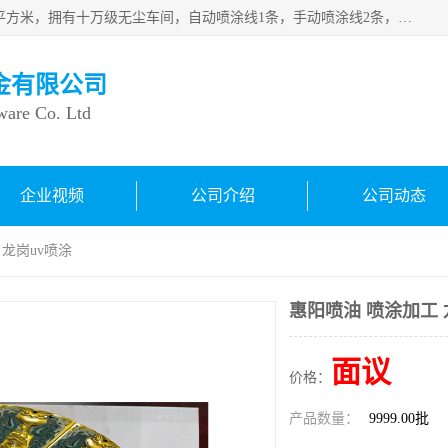
良鸿塑胶五金有限公司成 立于1998年，现厂房占地面积1200平方米，拥有十万级无尘车间，自动喷涂线1条，手动喷涂线2条，丝印移印滚印烫印拉线1条，本公司自建厂以来一直 以“顾客、品质、服务三个第一”为原则，从来货到处理、喷漆、烘烤、品检、包装等每一道工序都严格把持质量关，竭诚为广大朋友、客户服务。现如今已深得广 大客户信赖。
金有限公司
ware Co. Ltd
企业视频
公司介绍
公司动态
 龙岗uv喷涂
惠阳喷油 喷涂加工 
面议
价格：
产品数量：
9999.00批