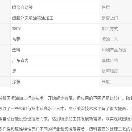
喷涂自动线
售后
塑胶外壳喷油喷涂加工
是否上门
380V
加工方式
东莞
喷涂工艺
塑料
印刷产品范围
广东省内
具体价格
是
抗弯强度
涂装
长度
然我国喷油加工行业技术一开始起步较晚，但应用的范围还是比较广。随
吸收了一些经验与技术及高水平人才，喷业喷涂技术水平有了很大提高，
等自动智能设备也接踵而来，达到喷涂加工其发展新需求，以实现我国喷
多样性和属性特性等在不同的行业和领域发挥着，塑料表面的处理工艺的