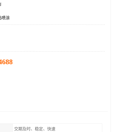
市
品喷涂
4688
交期及时、稳定、快速