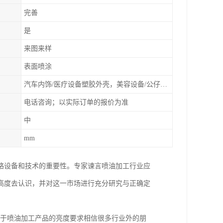
完善
是
来图来样
表面喷涂
汽车内饰/医疗设备塑胶外壳，美容设备/公仔动漫
电话咨询；以实际订单的报价为准
中
mm
略设备和技术的重要性。专家谏言喷油加工行业应
高度去认识，并对这一市场进行充分研究与正确定
至于喷油加工产品的亮度要求相信很多行业外的朋