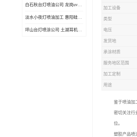
白石秋台灯喷油公司 龙岗uv喷油 良鸿塑胶五金
加工设备
淡水小夜灯喷油加工 惠阳硅胶喷油 良鸿塑胶五金
类型
坪山台灯喷涂公司 土湖耳机喷涂 加工定制
电压
发货地
承涂材质
服务地区范围
加工定制
用途
鉴于喷油加
密切关注行
位。
塑胶产品喷