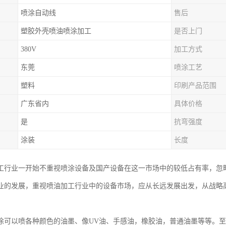
喷涂自动线
售后
塑胶外壳喷油喷涂加工
是否上门
380V
加工方式
东莞
喷涂工艺
塑料
印刷产品范围
广东省内
具体价格
是
抗弯强度
涂装
长度
工行业一开始不重视喷涂设备及国产设备在这一市场中的较低占有率，忽
业的发展，重视喷油加工行业中的设备市场，应从长远发展出发，从战略
涂可以喷各种颜色的油墨、像UV油、手感油，橡胶油，普通油墨等等。