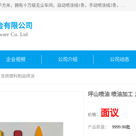
良鸿塑胶五金有限公司成 立于1998年，现厂房占地面积1200平方米，拥有十万级无尘车间，自动喷涂线1条，手动喷涂线2条，丝印移印滚印烫印拉线1条，本公司自建厂以来一直 以“顾客、品质、服务三个第一”为原则，从来货到处理、喷漆、烘烤、品检、包装等每一道工序都严格把持质量关，竭诚为广大朋友、客户服务。现如今已深得广 大客户信赖。
金有限公司
ware Co. Ltd
企业视频
公司介绍
公司动态
工 龙岗塑料制品喷涂
坪山喷油 喷油加工
面议
价格：
产品数量：
9999.00批