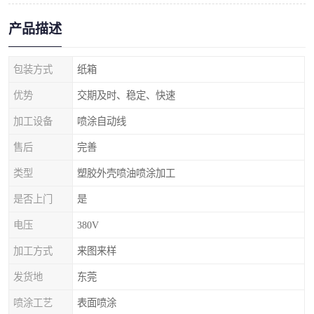
产品描述
包装方式
纸箱
优势
交期及时、稳定、快速
加工设备
喷涂自动线
售后
完善
类型
塑胶外壳喷油喷涂加工
是否上门
是
电压
380V
加工方式
来图来样
发货地
东莞
喷涂工艺
表面喷涂