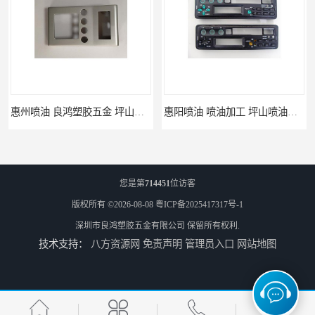
惠州喷油 良鸿塑胶五金 坪山硅胶喷油公司
惠阳喷油 喷油加工 坪山喷油加工
您是第
714451
位访客
版权所有 ©2026-08-08
粤ICP备2025417317号-1
深圳市良鸿塑胶五金有限公司
保留所有权利.
技术支持：
八方资源网
免责声明
管理员入口
网站地图
坑梓喷油 喷涂加工 惠州电视盒喷涂
坪地喷油 加工厂 坪地手机壳喷油加工厂