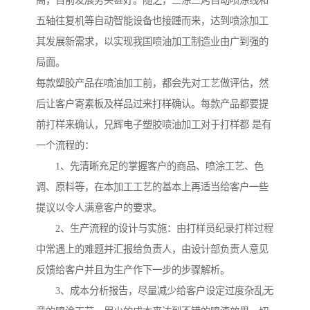
高，目前发展势头甚好。随之，三涂三烤自动喷涂线和
五轴往复机等自动智能设备也接踵而来，达到喷涂加工
其发展新需求，以实现我国喷油加工制造业由广到强的
局面。
每款塑胶产品在喷油加工前，都会先对工艺做评估，然
后让客户寄素板及样品过来打样确认。每款产品都要提
前打样来确认，兄辉电子塑胶喷油加工对于打样都 是有
一个流程的：
1、先清晰充足的掌握客户的商品、喷涂工艺、色
调、原料等，在本加工工艺的基本上再适当给客户一些
提议以令人满意客户的要求。
2、生产流程的设计与实施：由打样员纪录打样过程
中常遇上的难题并汇报给负责人，由设计部负责人意见
反馈给客户并且为生产作下一步的步骤解析。
3、成本分析报告，尽量减少给客户设定过度杂乱无