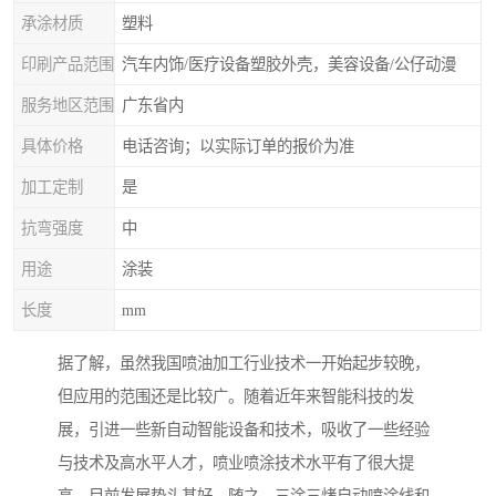
承涂材质
塑料
印刷产品范围
汽车内饰/医疗设备塑胶外壳，美容设备/公仔动漫
服务地区范围
广东省内
具体价格
电话咨询；以实际订单的报价为准
加工定制
是
抗弯强度
中
用途
涂装
长度
mm
据了解，虽然我国喷油加工行业技术一开始起步较晚，
但应用的范围还是比较广。随着近年来智能科技的发
展，引进一些新自动智能设备和技术，吸收了一些经验
与技术及高水平人才，喷业喷涂技术水平有了很大提