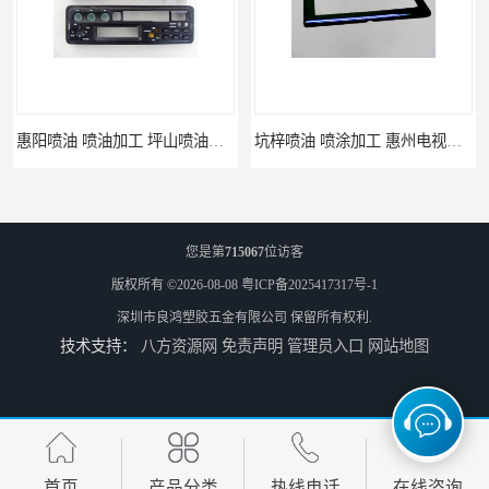
惠阳喷油 喷油加工 坪山喷油加工
坑梓喷油 喷涂加工 惠州电视盒喷涂
您是第
715067
位访客
版权所有 ©2026-08-08
粤ICP备2025417317号-1
深圳市良鸿塑胶五金有限公司
保留所有权利.
技术支持：
八方资源网
免责声明
管理员入口
网站地图
坪地喷油 加工厂 坪地手机壳喷油加工厂
龙岗喷油 加工定制 惠州小夜灯喷涂加工
首页
产品分类
热线电话
在线咨询