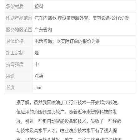
承涂材质
塑料
印刷产品范围
汽车内饰/医疗设备塑胶外壳，美容设备/公仔动漫
服务地区范围
广东省内
具体价格
电话咨询；以实际订单的报价为准
加工定制
是
抗弯强度
中
用途
涂装
长度
mm
据了解，虽然我国喷油加工行业技术一开始起步较晚，
但应用的范围还是比较广。随着近年来智能科技的发
展，引进一些新自动智能设备和技术，吸收了一些经验
与技术及高水平人才，喷业喷涂技术水平有了很大提