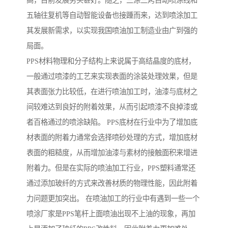
高，目前发展势头甚好。随之，三涂三烤自动喷涂线和
五轴往复机等自动智能设备也接踵而来，达到喷涂加工
其发展新需求，以实现我国喷油加工制造业由广到强的
局面。
PPS材料物理和分子结构上来说属于高结晶度的底材，
一般通过喷漆的工艺来实现表面的涂装处理效果，但是
其表面张力比较低，在进行喷油加工时，油漆与底材之
间较难达到良好的附着效果，从而引起喷漆不良掉漆或
者百格通过的喷涂缺陷。 PPS底材在行业中为了增加底
材表面的附着力通常会选择喷砂处理的方式，增加底材
表面的粗糙度，从而增加油漆与素材的接触面积来增进
附着力。但是在实际的喷油加工行业，PPS塑料通常还
通过添加玻纤的方式来改善材质的物理性能，因此附着
力问题更加突出。 在喷油加工的行业中有遇到一些一个
喷涂厂家是PPS笔杆上面喷油出现不上油的现象，再加