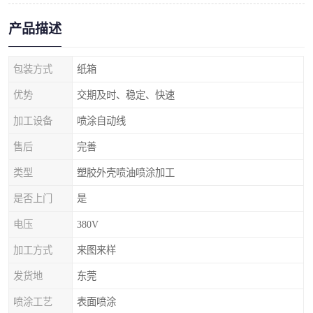
产品描述
包装方式
纸箱
优势
交期及时、稳定、快速
加工设备
喷涂自动线
售后
完善
类型
塑胶外壳喷油喷涂加工
是否上门
是
电压
380V
加工方式
来图来样
发货地
东莞
喷涂工艺
表面喷涂