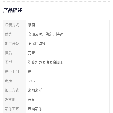
产品描述
包装方式
纸箱
优势
交期及时、稳定、快速
加工设备
喷涂自动线
售后
完善
类型
塑胶外壳喷油喷涂加工
是否上门
是
电压
380V
加工方式
来图来样
发货地
东莞
喷涂工艺
表面喷涂