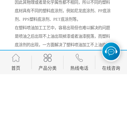
因此其物理或者是化学属性都不相同，所以不同的塑料
底材具有不同的塑料底涂剂，例如尼龙底涂剂、PP底涂
剂、PPS塑料底涂剂、PET底涂剂等。
在塑料喷油加工工艺中，容易出现但也难以解决的问题
是喷油之后出现不上油出现掉漆或者油漆脱落，而塑料
底涂剂的出现，一方面解决了塑料喷油加工不上油的问
题，对于生产的效率和效果都有显著的提升效应。同
时，塑料底涂剂的应用使得这类问题有了直接有效的解
首页
产品分类
热线电话
在线咨询
决方案。
http://www.lhsjwj.cn
产品推荐
Development, design, production and sales in one of the manufacturing
enterprises