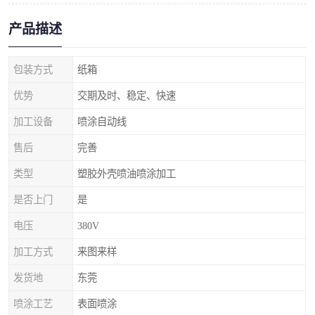
产品描述
包装方式
纸箱
优势
交期及时、稳定、快速
加工设备
喷涂自动线
售后
完善
类型
塑胶外壳喷油喷涂加工
是否上门
是
电压
380V
加工方式
来图来样
发货地
东莞
喷涂工艺
表面喷涂