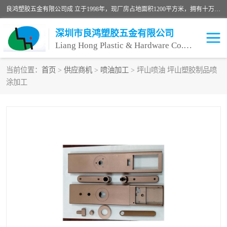
良鸿塑胶五金有限公司成 立于1998年，现厂房占地面积1200平方米，拥有十万级无尘车间，自动喷涂线1条，手动喷涂线2条，丝印移印滚印烫印拉线1条，本公司自建厂以来一直 以“顾客、品质、服务三个第一”为原则，从来货到处理、喷漆、烘烤、品检、包装等每一道工序都严格把持质量关，竭诚为广大朋友、客户服务。现如今已深得广 大客户信赖。
深圳市良鸿塑胶五金有限公司
Liang Hong Plastic & Hardware Co. Ltd
当前位置：
首页
>
供应商机
>
喷油加工
> 坪山喷油 坪山塑胶制品喷
涂加工
喷油加工
喷油丝印
塑胶外壳喷油
五金外壳喷油