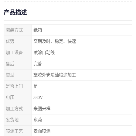
产品描述
包装方式
纸箱
优势
交期及时、稳定、快速
加工设备
喷涂自动线
售后
完善
类型
塑胶外壳喷油喷涂加工
是否上门
是
电压
380V
加工方式
来图来样
发货地
东莞
喷涂工艺
表面喷涂