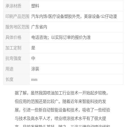
承涂材质
塑料
印刷产品范围
汽车内饰/医疗设备塑胶外壳，美容设备/公仔动漫
服务地区范围
广东省内
具体价格
电话咨询；以实际订单的报价为准
加工定制
是
抗弯强度
中
用途
涂装
长度
mm
据了解，虽然我国喷油加工行业技术一开始起步较晚，
但应用的范围还是比较广。随着近年来智能科技的发
展，引进一些新自动智能设备和技术，吸收了一些经验
与技术及高水平人才，喷业喷涂技术水平有了很大提