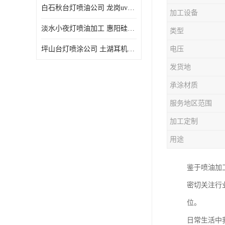
白石秋台灯喷油公司 龙岗uv喷油 良鸿塑胶五金
加工设备
淡水小夜灯喷油加工 惠阳硅胶喷油 良鸿塑胶五金
类型
坪山台灯喷涂公司 土湖耳机喷涂 加工定制
电压
发货地
承涂材质
服务地区范围
加工定制
用途
鉴于喷油加
密切关注行
位。
日常生活中