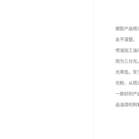
塑胶产品喷
友不清楚。
喷油加工油
则为三分光
光率低。至
光粉，从而
一款好的产
品油漆的附