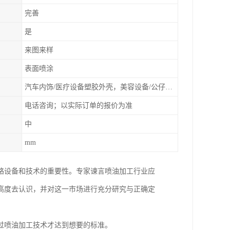
完善
是
来图来样
表面喷涂
汽车内饰/医疗设备塑胶外壳，美容设备/公仔动漫
电话咨询；以实际订单的报价为准
中
mm
略设备和技术的重要性。专家谏言喷油加工行业应
高度去认识，并对这一市场进行充分研究与正确定
过喷油加工技术才达到想要的标准。