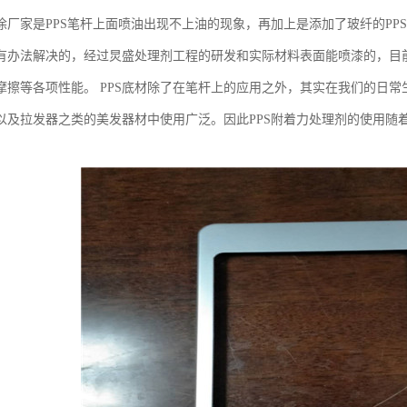
涂厂家是PPS笔杆上面喷油出现不上油的现象，再加上是添加了玻纤的PP
有办法解决的，经过炅盛处理剂工程的研发和实际材料表面能喷漆的，目前
摩擦等各项性能。 PPS底材除了在笔杆上的应用之外，其实在我们的日
以及拉发器之类的美发器材中使用广泛。因此PPS附着力处理剂的使用随着