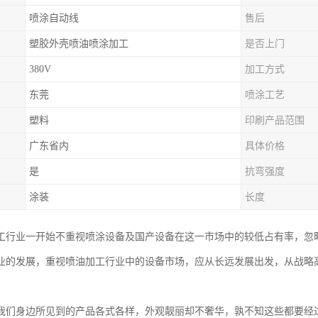
喷涂自动线
售后
塑胶外壳喷油喷涂加工
是否上门
380V
加工方式
东莞
喷涂工艺
塑料
印刷产品范围
广东省内
具体价格
是
抗弯强度
涂装
长度
工行业一开始不重视喷涂设备及国产设备在这一市场中的较低占有率，忽
业的发展，重视喷油加工行业中的设备市场，应从长远发展出发，从战略
我们身边所见到的产品各式各样，外观靓丽却不奢华，孰不知这些都要经