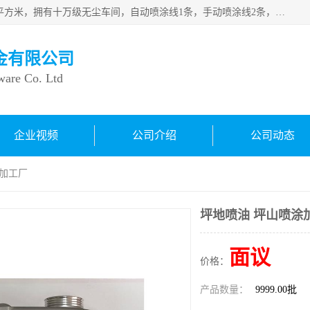
良鸿塑胶五金有限公司成 立于1998年，现厂房占地面积1200平方米，拥有十万级无尘车间，自动喷涂线1条，手动喷涂线2条，丝印移印滚印烫印拉线1条，本公司自建厂以来一直 以“顾客、品质、服务三个第一”为原则，从来货到处理、喷漆、烘烤、品检、包装等每一道工序都严格把持质量关，竭诚为广大朋友、客户服务。现如今已深得广 大客户信赖。
金有限公司
ware Co. Ltd
企业视频
公司介绍
公司动态
涂加工厂
坪地喷油 坪山喷涂
面议
价格：
产品数量：
9999.00批