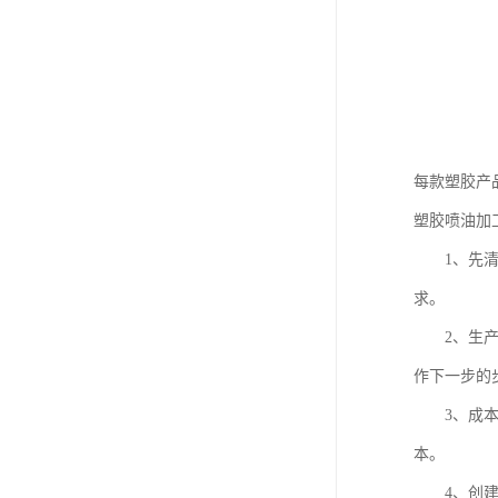
每款塑胶产
塑胶喷油加
1、先清晰
求。
2、生产流
作下一步的
3、成本分
本。
4、创建打