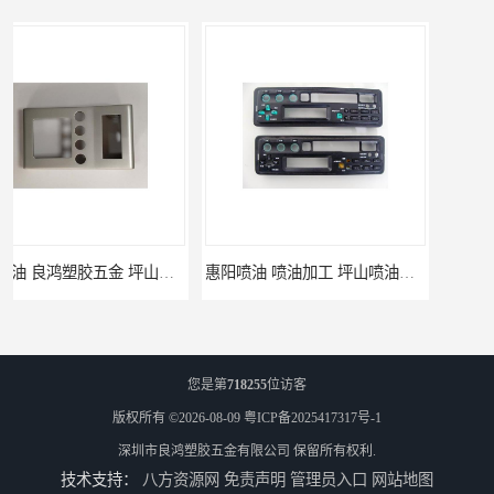
惠阳喷油 喷油加工 坪山喷油加工
坑梓喷油 喷涂加工 惠州电视盒喷涂
您是第
718255
位访客
版权所有 ©2026-08-09
粤ICP备2025417317号-1
深圳市良鸿塑胶五金有限公司
保留所有权利.
技术支持：
八方资源网
免责声明
管理员入口
网站地图