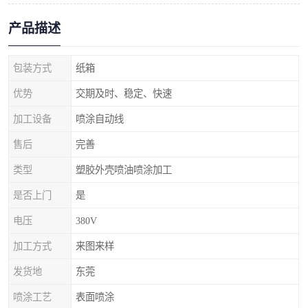
产品描述
包装方式
纸箱
优势
交期及时、稳定、快速
加工设备
喷涂自动线
售后
完善
类型
塑胶外壳喷油喷涂加工
是否上门
是
电压
380V
加工方式
来图来样
发货地
东莞
喷涂工艺
表面喷涂