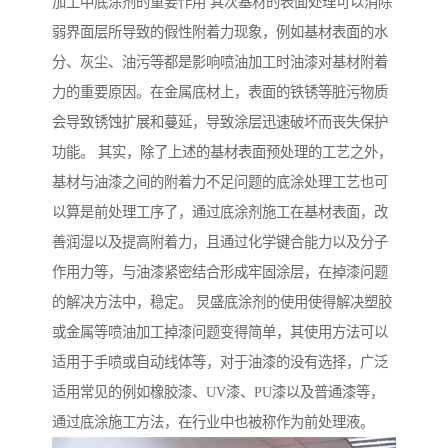
加工中底涂剂的重要作用 其次基材的表面处理可以消除
弱界面层所导致的假性附着力现象，例如基材表面的水
分、灰尘、油污等都是影响喷油加工时油漆对基材附着
力的重要原因。在金属底材上，表面的铁锈等脏污物质
会导致锈蚀扩展和蔓延，导致涂层迅速破坏而丧失保护
功能。 其实，除了上述的基材表面预处理的工艺之外，
基材与油漆之间的附着力不足问题的底涂处理工艺也可
以算是前处理工序了，通过底涂剂施工在基材表面，改
善润湿以及提高附着力，且通过化学键合能力以及分子
作用力等，与油漆紧密结合形成牢固涂层，在掉漆问题
的解决方法中，稳定。 炅盛底涂剂的使用使得解决塑胶
或金属等喷油加工掉漆问题变得简单，其使用方法可以
适用于手喷或自动线体等，对于油漆的没有选择，广泛
适用常见的例如橡胶漆、UV漆、PU漆以及普通漆等，
通过底涂施工方法，在行业中也被称作为前处理液。