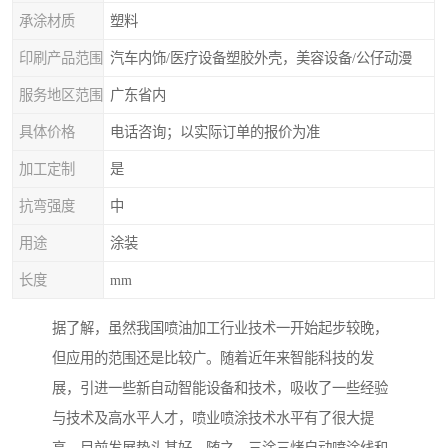
承涂材质
塑料
印刷产品范围
汽车内饰/医疗设备塑胶外壳，美容设备/公仔动漫
服务地区范围
广东省内
具体价格
电话咨询；以实际订单的报价为准
加工定制
是
抗弯强度
中
用途
涂装
长度
mm
据了解，虽然我国喷油加工行业技术一开始起步较晚，
但应用的范围还是比较广。随着近年来智能科技的发
展，引进一些新自动智能设备和技术，吸收了一些经验
与技术及高水平人才，喷业喷涂技术水平有了很大提