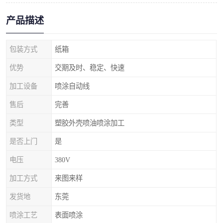
产品描述
包装方式
纸箱
优势
交期及时、稳定、快速
加工设备
喷涂自动线
售后
完善
类型
塑胶外壳喷油喷涂加工
是否上门
是
电压
380V
加工方式
来图来样
发货地
东莞
喷涂工艺
表面喷涂