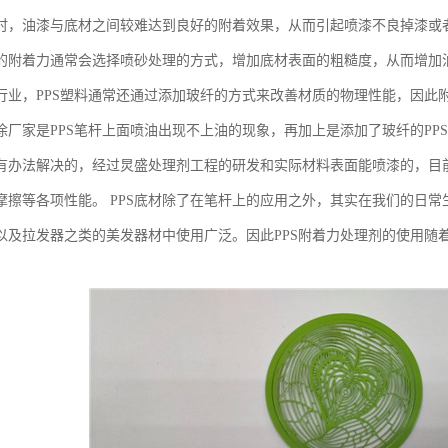
时，油漆与底材之间较难达到良好的附着效果，从而引起喷漆不良掉漆或者
的附着力通常会选择喷砂处理的方式，增加底材表面的粗糙度，从而增加
行业，PPS塑料通常还通过添加玻纤的方式来改善材质的物理性能，因此
涂厂家是PPS笔杆上面喷油出现不上油的现象，再加上是添加了玻纤的PP
有办法解决的，经过炅盛处理剂工程的研发和实际材料表面能喷漆的，目前
摩擦等各项性能。 PPS底材除了在笔杆上的应用之外，其实在我们的日
以及拉发器之类的美发器材中使用广泛。因此PPS附着力处理剂的使用随着