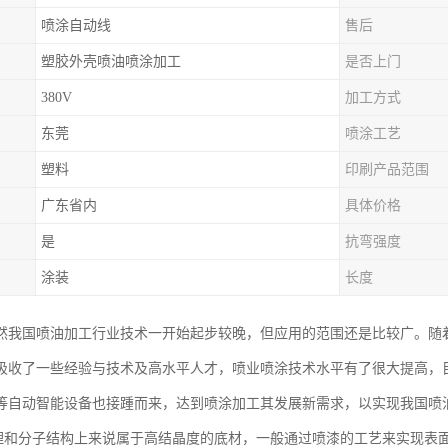
喷涂自动线
售后
塑胶外壳喷油喷涂加工
是否上门
380V
加工方式
东莞
喷涂工艺
塑料
印刷产品范围
广东省内
具体价格
是
抗弯强度
涂装
长度
然我国喷油加工行业技术一开始起步较晚，但应用的范围还是比较广。随
吸收了一些经验与技术及高水平人才，喷业喷涂技术水平有了很大提高，
等自动智能设备也接踵而来，达到喷涂加工其发展新需求，以实现我国喷
物理和分子结构上来说属于高结晶度的底材，一般通过喷漆的工艺来实现表