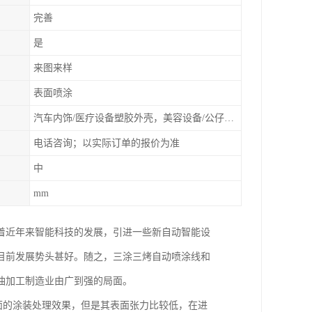
完善
是
来图来样
表面喷涂
汽车内饰/医疗设备塑胶外壳，美容设备/公仔动漫
电话咨询；以实际订单的报价为准
中
mm
着近年来智能科技的发展，引进一些新自动智能设
目前发展势头甚好。随之，三涂三烤自动喷涂线和
油加工制造业由广到强的局面。
面的涂装处理效果，但是其表面张力比较低，在进