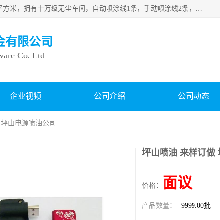
良鸿塑胶五金有限公司成 立于1998年，现厂房占地面积1200平方米，拥有十万级无尘车间，自动喷涂线1条，手动喷涂线2条，丝印移印滚印烫印拉线1条，本公司自建厂以来一直 以“顾客、品质、服务三个第一”为原则，从来货到处理、喷漆、烘烤、品检、包装等每一道工序都严格把持质量关，竭诚为广大朋友、客户服务。现如今已深得广 大客户信赖。
金有限公司
ware Co. Ltd
企业视频
公司介绍
公司动态
做 坪山电源喷油公司
坪山喷油 来样订做
面议
价格：
产品数量：
9999.00批