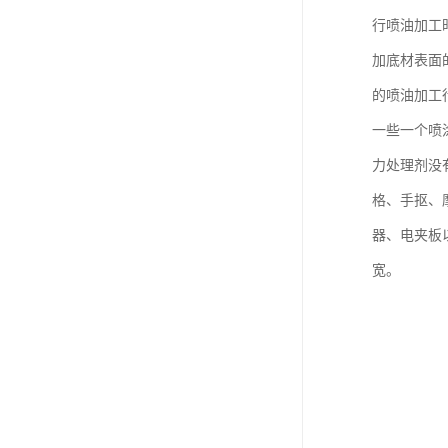
行喷油加工
加底材表面
的喷油加工
一些一个喷
力处理剂没
格、手抠、
器、电夹板
宽。