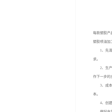
每款塑胶产
塑胶喷油加
1、先清晰
求。
2、生产流
作下一步的
3、成本分
本。
4、创建打
做好充足的