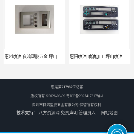
惠州喷油 良鸿塑胶五金 坪山硅胶喷油公司
惠阳喷油 喷油加工 坪山喷油加工
您是第
717987
位访客
版权所有 ©2026-08-09
粤ICP备2025417317号-1
深圳市良鸿塑胶五金有限公司
保留所有权利.
技术支持：
八方资源网
免责声明
管理员入口
网站地图
坑梓喷油 喷涂加工 惠州电视盒喷涂
坪地喷油 加工厂 坪地手机壳喷油加工厂