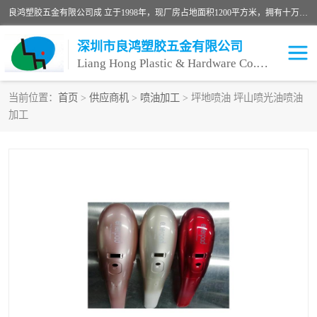
良鸿塑胶五金有限公司成 立于1998年，现厂房占地面积1200平方米，拥有十万级无尘车间，自动喷涂线1条，手动喷涂线2条，丝印移印滚印烫印拉线1条，本公司自建厂以来一直 以“顾客、品质、服务三个第一”为原则，从来货到处理、喷漆、烘烤、品检、包装等每一道工序都严格把持质量关，竭诚为广大朋友、客户服务。现如今已深得广 大客户信赖。
深圳市良鸿塑胶五金有限公司
Liang Hong Plastic & Hardware Co. Ltd
当前位置：
首页
>
供应商机
>
喷油加工
> 坪地喷油 坪山喷光油喷油
加工
喷油加工
喷油丝印
塑胶外壳喷油
五金外壳喷油