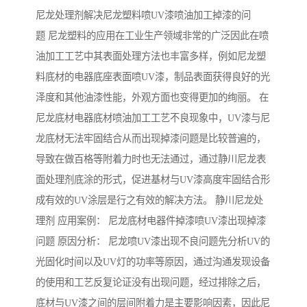
尼龙处理剂解决尼龙塑料喷UV漆喷油加工掉漆的问
题 尼龙塑料的应用在工业生产领域非常的广泛因此在喷
油加工工艺中其表面处理方法也丰富多样，例如尼龙塑
料底材的电器底座表面喷UV漆，制品表面获得良好的光
泽度和其他油漆性能，外观方面也变得更加的绚丽。 在
尼龙底材电器底材喷油加工工艺不良现象中，UV漆与尼
龙底材无法牢固结合从而出现掉漆问题是比较普遍的，
导致在做百格等附着力时也无法通过，通过静川尼龙表
面处理剂底涂的形式，促进基材与UV漆高度牢固结合形
成有效的UV涂层是行之有效的解决方法。 静川尼龙处
理剂 应用案例： 尼龙底材电器件掉漆喷UV漆出现掉漆
问题 原因分析： 尼龙喷UV漆出现不良问题先分析UV的
光固化时间以及UV灯的功率等原因，通过沟通发现设备
的使用和工艺反复论证没有出现问题，经过排除之后，
底材与UV漆之间的层间附着力是主要影响因素，因此尼