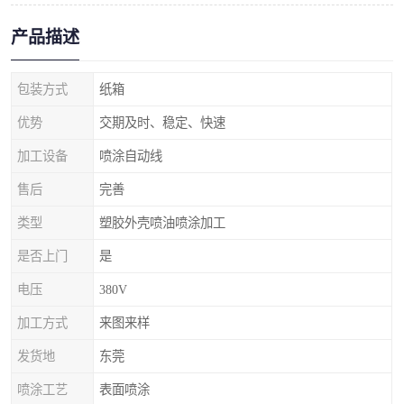
产品描述
包装方式
纸箱
优势
交期及时、稳定、快速
加工设备
喷涂自动线
售后
完善
类型
塑胶外壳喷油喷涂加工
是否上门
是
电压
380V
加工方式
来图来样
发货地
东莞
喷涂工艺
表面喷涂