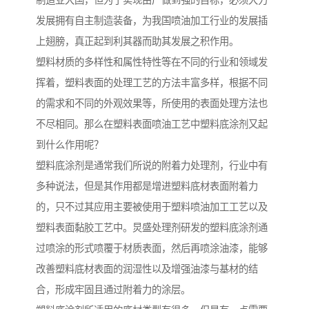
制造业大国，但为了实现由广做到强的目标，必须大力
发展拥有自主制造装备，为我国喷油加工行业的发展插
上翅膀，真正起到利其器而助其发展之积作用。
塑料材质的多样性和属性特性等在不同的行业和领域发
挥着，塑料表面的处理工艺的方法丰富多样，根据不同
的需求和不同的外观效果等，所使用的表面处理方法也
不尽相同。那么在塑料表面喷油工艺中塑料底涂剂又起
到什么作用呢？
塑料底涂剂是通常我们所说的附着力处理剂，行业中有
多种说法，但是其作用都是增进塑料底材表面附着力
的，只不过其应用主要被使用于塑料喷油加工工艺以及
塑料表面黏胶工艺中。炅盛处理剂研发的塑料底涂剂通
过喷涂的形式喷覆于材质表面，然后再喷涂油漆，能够
改善塑料底材表面的润湿性以及增强油漆与基材的结
合，形成牢固且通过附着力的涂层。