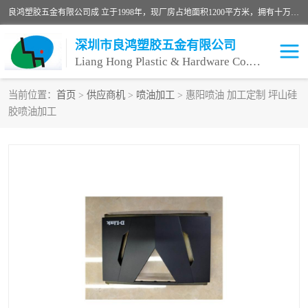
良鸿塑胶五金有限公司成 立于1998年，现厂房占地面积1200平方米，拥有十万级无尘车间，自动喷涂线1条，手动喷涂线2条，丝印移印滚印烫印拉线1条，本公司自建厂以来一直 以“顾客、品质、服务三个第一”为原则，从来货到处理、喷漆、烘烤、品检、包装等每一道工序都严格把持质量关，竭诚为广大朋友、客户服务。现如今已深得广 大客户信赖。
深圳市良鸿塑胶五金有限公司
Liang Hong Plastic & Hardware Co. Ltd
当前位置：
首页
>
供应商机
>
喷油加工
> 惠阳喷油 加工定制 坪山硅
胶喷油加工
喷油加工
喷油丝印
塑胶外壳喷油
五金外壳喷油