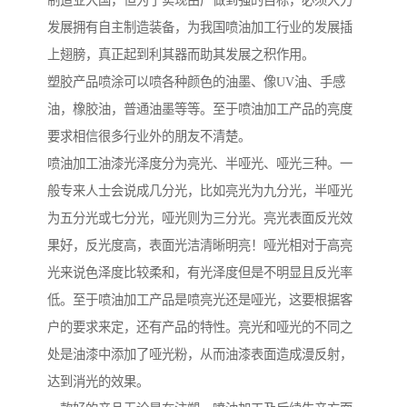
制造业大国，但为了实现由广做到强的目标，必须大力
发展拥有自主制造装备，为我国喷油加工行业的发展插
上翅膀，真正起到利其器而助其发展之积作用。
塑胶产品喷涂可以喷各种颜色的油墨、像UV油、手感
油，橡胶油，普通油墨等等。至于喷油加工产品的亮度
要求相信很多行业外的朋友不清楚。
喷油加工油漆光泽度分为亮光、半哑光、哑光三种。一
般专来人士会说成几分光，比如亮光为九分光，半哑光
为五分光或七分光，哑光则为三分光。亮光表面反光效
果好，反光度高，表面光洁清晰明亮！哑光相对于高亮
光来说色泽度比较柔和，有光泽度但是不明显且反光率
低。至于喷油加工产品是喷亮光还是哑光，这要根据客
户的要求来定，还有产品的特性。亮光和哑光的不同之
处是油漆中添加了哑光粉，从而油漆表面造成漫反射，
达到消光的效果。