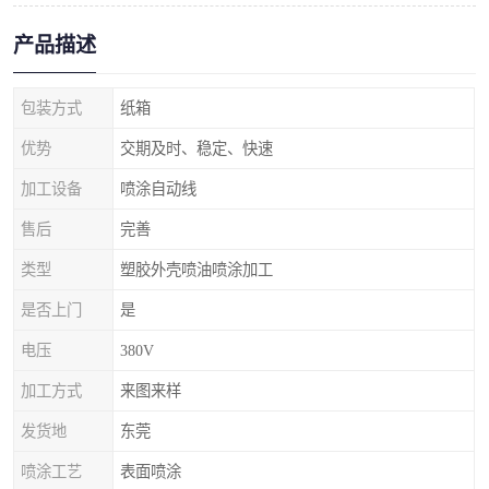
产品描述
包装方式
纸箱
优势
交期及时、稳定、快速
加工设备
喷涂自动线
售后
完善
类型
塑胶外壳喷油喷涂加工
是否上门
是
电压
380V
加工方式
来图来样
发货地
东莞
喷涂工艺
表面喷涂