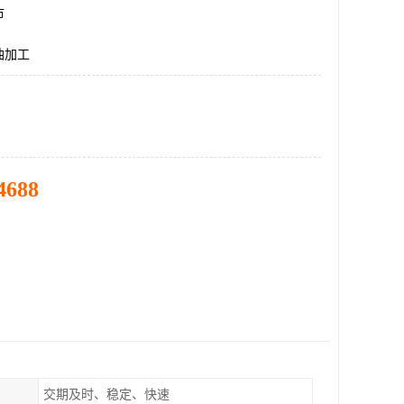
市
油加工
4688
交期及时、稳定、快速