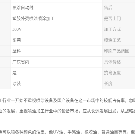
喷涂自动线
售后
塑胶外壳喷油喷涂加工
是否上门
380V
加工方式
东莞
喷涂工艺
塑料
印刷产品范围
广东省内
具体价格
是
抗弯强度
涂装
长度
工行业一开始不重视喷涂设备及国产设备在这一市场中的较低占有率，忽
业的发展，重视喷油加工行业中的设备市场，应从长远发展出发，从战略
涂可以喷各种颜色的油墨、像UV油、手感油，橡胶油，普通油墨等等。