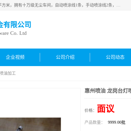
良鸿塑胶五金有限公司成 立于1998年，现厂房占地面积1200平方米，拥有十万级无尘车间，自动喷涂线1条，手动喷涂线2条，丝印移印滚印烫印拉线1条，本公司自建厂以来一直 以“顾客、品质、服务三个第一”为原则，从来货到处理、喷漆、烘烤、品检、包装等每一道工序都严格把持质量关，竭诚为广大朋友、客户服务。现如今已深得广 大客户信赖。
金有限公司
ware Co. Ltd
企业视频
公司介绍
公司动态
灯喷油加工
惠州喷油 龙岗台灯
面议
价格：
产品数量：
9999.00批