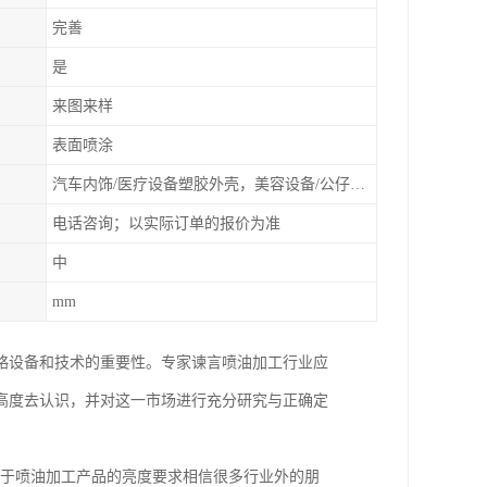
完善
是
来图来样
表面喷涂
汽车内饰/医疗设备塑胶外壳，美容设备/公仔动漫
电话咨询；以实际订单的报价为准
中
mm
略设备和技术的重要性。专家谏言喷油加工行业应
高度去认识，并对这一市场进行充分研究与正确定
至于喷油加工产品的亮度要求相信很多行业外的朋