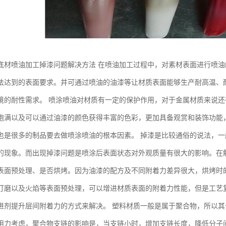
底材喷油加工掉漆问题解决方法 在喷油加工过程中，对素材表面进行喷油
法达到的表面要求。并可通过喷油的油漆等让材质表面能够生产耐高温、
境的耐性需求。 喷涂喷油对材质有一定的保护作用，对于金属材质来说
饱满以及可以通过油漆的颜色获得丰富的色彩，更加具备观赏和装饰功能
也是很多的制品要去做喷涂喷油的根本因素。 掉漆是比较通俗的说法，
的现象。而出现掉漆问题是喷涂后表面状态对外观质量有很大的影响。在
表面预处理、是否烘烤。因为油漆的配方及不同附着力差异很大，烘烤时
打磨以及火焰等表面预处理，可以增进材质表面的附着力性能，但是工艺
进剂提升层间附着力的方式来解决。 塑料材质一般是属于聚合物，所以
用力考虑，聚合物支链的影响是，当支链小时，增加支链长度，降低分子