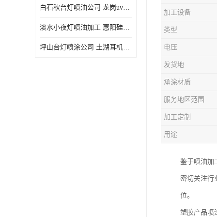
白石秋台灯喷油公司 龙岗uv喷油 良鸿塑胶五金
加工设备
淡水小夜灯喷油加工 惠阳硅胶喷油 良鸿塑胶五金
类型
坪山台灯喷涂公司 土湖耳机喷涂 加工定制
电压
发货地
承涂材质
服务地区范围
加工定制
用途
鉴于喷油加
密切关注行
位。
塑胶产品喷