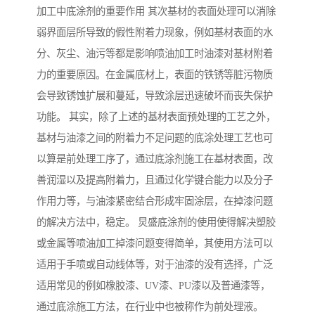
加工中底涂剂的重要作用 其次基材的表面处理可以消除
弱界面层所导致的假性附着力现象，例如基材表面的水
分、灰尘、油污等都是影响喷油加工时油漆对基材附着
力的重要原因。在金属底材上，表面的铁锈等脏污物质
会导致锈蚀扩展和蔓延，导致涂层迅速破坏而丧失保护
功能。 其实，除了上述的基材表面预处理的工艺之外，
基材与油漆之间的附着力不足问题的底涂处理工艺也可
以算是前处理工序了，通过底涂剂施工在基材表面，改
善润湿以及提高附着力，且通过化学键合能力以及分子
作用力等，与油漆紧密结合形成牢固涂层，在掉漆问题
的解决方法中，稳定。 炅盛底涂剂的使用使得解决塑胶
或金属等喷油加工掉漆问题变得简单，其使用方法可以
适用于手喷或自动线体等，对于油漆的没有选择，广泛
适用常见的例如橡胶漆、UV漆、PU漆以及普通漆等，
通过底涂施工方法，在行业中也被称作为前处理液。