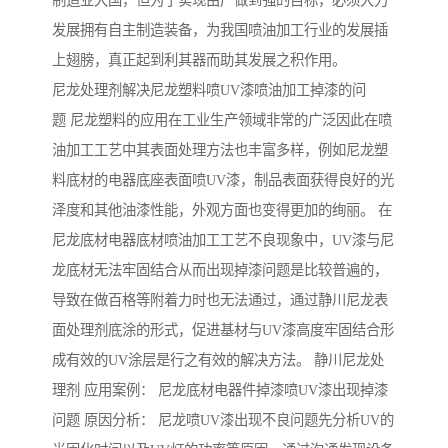
制造业大国，但为了实现由广做到强的目标，必须大力
发展拥有自主制造装备，为我国喷油加工行业的发展插
上翅膀，真正起到利其器而助其发展之积作用。
尼龙处理剂解决尼龙塑料喷UV漆喷油加工掉漆的问
题 尼龙塑料的应用在工业生产领域非常的广泛因此在喷
油加工工艺中其表面处理方法也丰富多样，例如尼龙塑
料底材的电器底座表面喷UV漆，制品表面获得良好的光
泽度和其他油漆性能，外观方面也变得更加的绚丽。 在
尼龙底材电器底材喷油加工工艺不良现象中，UV漆与尼
龙底材无法牢固结合从而出现掉漆问题是比较普遍的，
导致在做百格等附着力时也无法通过，通过静川尼龙表
面处理剂底涂的形式，促进基材与UV漆高度牢固结合形
成有效的UV涂层是行之有效的解决方法。 静川尼龙处
理剂 应用案例： 尼龙底材电器件掉漆喷UV漆出现掉漆
问题 原因分析： 尼龙喷UV漆出现不良问题先分析UV的