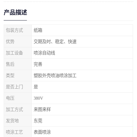
产品描述
包装方式
纸箱
优势
交期及时、稳定、快速
加工设备
喷涂自动线
售后
完善
类型
塑胶外壳喷油喷涂加工
是否上门
是
电压
380V
加工方式
来图来样
发货地
东莞
喷涂工艺
表面喷涂