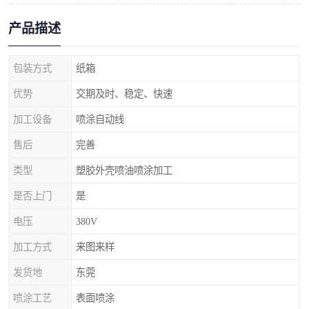
产品描述
包装方式
纸箱
优势
交期及时、稳定、快速
加工设备
喷涂自动线
售后
完善
类型
塑胶外壳喷油喷涂加工
是否上门
是
电压
380V
加工方式
来图来样
发货地
东莞
喷涂工艺
表面喷涂