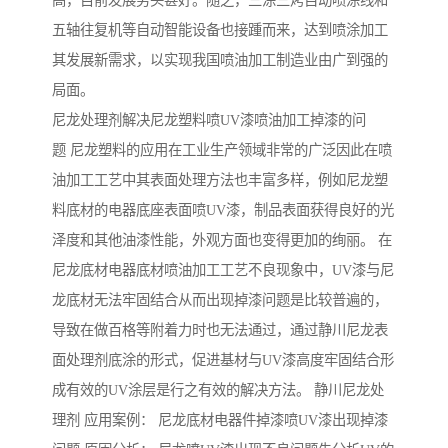
高，目前发展势头甚好。随之，三涂三烤自动喷涂线和
五轴往复机等自动智能设备也接踵而来，达到喷涂加工
其发展新需求，以实现我国喷油加工制造业由广到强的
局面。
尼龙处理剂解决尼龙塑料喷UV漆喷油加工掉漆的问
题 尼龙塑料的应用在工业生产领域非常的广泛因此在喷
油加工工艺中其表面处理方法也丰富多样，例如尼龙塑
料底材的电器底座表面喷UV漆，制品表面获得良好的光
泽度和其他油漆性能，外观方面也变得更加的绚丽。 在
尼龙底材电器底材喷油加工工艺不良现象中，UV漆与尼
龙底材无法牢固结合从而出现掉漆问题是比较普遍的，
导致在做百格等附着力时也无法通过，通过静川尼龙表
面处理剂底涂的形式，促进基材与UV漆高度牢固结合形
成有效的UV涂层是行之有效的解决方法。 静川尼龙处
理剂 应用案例： 尼龙底材电器件掉漆喷UV漆出现掉漆