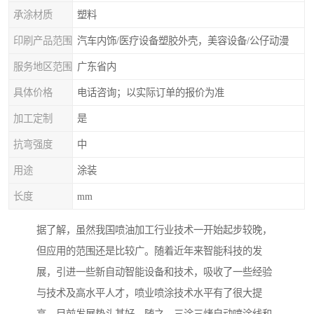
承涂材质
塑料
印刷产品范围
汽车内饰/医疗设备塑胶外壳，美容设备/公仔动漫
服务地区范围
广东省内
具体价格
电话咨询；以实际订单的报价为准
加工定制
是
抗弯强度
中
用途
涂装
长度
mm
据了解，虽然我国喷油加工行业技术一开始起步较晚，
但应用的范围还是比较广。随着近年来智能科技的发
展，引进一些新自动智能设备和技术，吸收了一些经验
与技术及高水平人才，喷业喷涂技术水平有了很大提