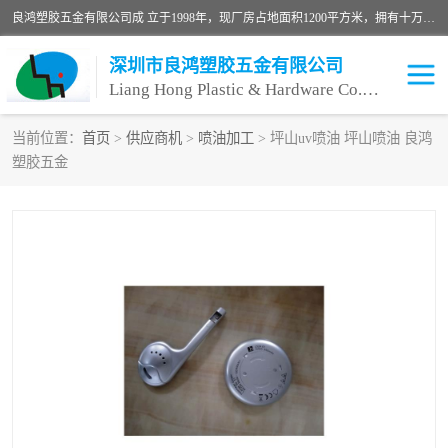
良鸿塑胶五金有限公司成 立于1998年，现厂房占地面积1200平方米，拥有十万级无尘车间，自动喷涂线1条，手动喷涂线2条，丝印移印滚印烫印拉线1条，本公司自建厂以来一直 以“顾客、品质、服务三个第一”为原则，从来货到处理、喷漆、烘烤、品检、包装等每一道工序都严格把持质量关，竭诚为广大朋友、客户服务。现如今已深得广 大客户信赖。
深圳市良鸿塑胶五金有限公司
Liang Hong Plastic & Hardware Co. Ltd
当前位置：
首页
>
供应商机
>
喷油加工
> 坪山uv喷油 坪山喷油 良鸿
塑胶五金
喷油加工
喷油丝印
塑胶外壳喷油
五金外壳喷油