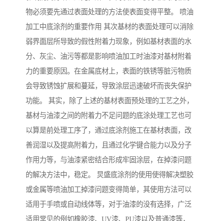
物必须要先通过表面处理的方法使表面变得平整。 喷油
加工中底涂剂的重要作用 其次基材的表面处理可以消除
弱界面层所导致的假性附着力现象，例如基材表面的水
分、灰尘、油污等都是影响喷油加工时油漆对基材附着
力的重要原因。在金属底材上，表面的铁锈等脏污物质
会导致锈蚀扩展和蔓延，导致涂层迅速破坏而丧失保护
功能。 其实，除了上述的基材表面预处理的工艺之外，
基材与油漆之间的附着力不足问题的底涂处理工艺也可
以算是前处理工序了，通过底涂剂施工在基材表面，改
善润湿以及提高附着力，且通过化学键合能力以及分子
作用力等，与油漆紧密结合形成牢固涂层，在掉漆问题
的解决方法中，稳定。 炅盛底涂剂的使用使得解决塑胶
或金属等喷油加工掉漆问题变得简单，其使用方法可以
适用于手喷或自动线体等，对于油漆的没有选择，广泛
适用常见的例如橡胶漆、UV漆、PU漆以及普通漆等，