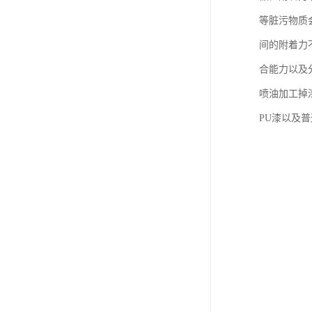
等脏污物质
间的附着力
合能力以及
喷油加工掉
PU漆以及