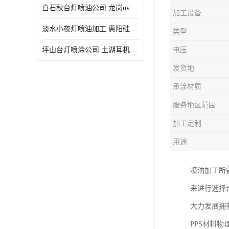
白石秋台灯喷油公司 龙岗uv喷油 良鸿塑胶五金
加工设备
淡水小夜灯喷油加工 惠阳硅胶喷油 良鸿塑胶五金
类型
坪山台灯喷涂公司 土湖耳机喷涂 加工定制
电压
发货地
承涂材质
服务地区范围
加工定制
用途
喷油加工所
来进行选择
大力发展拥
PPS材料