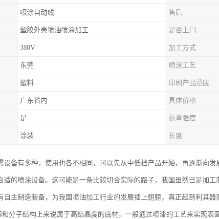
喷涂自动线
售后
塑胶外壳喷油喷涂加工
是否上门
380V
加工方式
东莞
喷涂工艺
塑料
印刷产品范围
广东省内
具体价格
是
抗弯强度
涂装
长度
需设备有多种，使用也各不相同，可以先从中低档产品开始，再逐渐向发
合适的喷涂设备。这可能是一条比较切合实际的路子，我国虽然已是加工
有自主制造装备，为我国喷油加工行业的发展插上翅膀，真正起到利其器
物理和分子结构上来说属于高结晶度的底材，一般通过喷漆的工艺来实现表