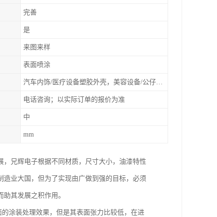
完善
是
来图来样
表面喷涂
汽车内饰/医疗设备塑胶外壳，美容设备/公仔动漫
电话咨询；以实际订单的报价为准
中
mm
展，兄辉电子根据不同材质，尺寸大小，油漆特性
制造业大国，但为了实现由广做到强的目标，必须
而助其发展之积作用。
面的涂装处理效果，但是其表面张力比较低，在进