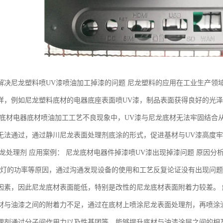
解决尼龙塑料喷UV漆喷油加工掉漆的问题 尼龙塑料的应用在工业生产领
样，例如尼龙塑料底材的电器底座表面喷UV漆，制品表面获得良好的光
龙底材电器底材喷油加工工艺不良现象中，UV漆与尼龙底材无法牢固结合
无法通过，通过静川尼龙表面处理剂底涂的形式，促进基材与UV漆高度牢
尼龙处理剂 应用案例： 尼龙底材电器件掉漆喷UV漆出现掉漆问题 原因分
V灯的功率等原因，通过沟通发现设备的使用和工艺反复论证没有出现问题
因素，因此尼龙底材表面能低，特别是改性的尼龙底材表面附着力较差。 
材与油漆之间的附着力不足，通过在底材上喷涂尼龙表面处理剂，再喷涂
理剂通过分子间作用力以及性基团等，能够提升底材与油漆涂层之间的相