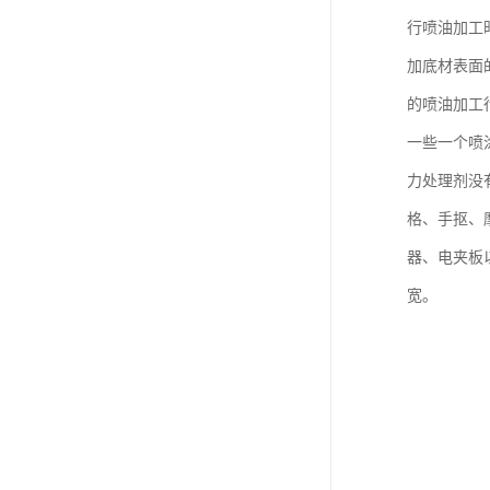
行喷油加工
加底材表面
的喷油加工
一些一个喷
力处理剂没
格、手抠、
器、电夹板
宽。