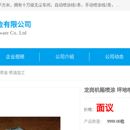
良鸿塑胶五金有限公司成 立于1998年，现厂房占地面积1200平方米，拥有十万级无尘车间，自动喷涂线1条，手动喷涂线2条，丝印移印滚印烫印拉线1条，本公司自建厂以来一直 以“顾客、品质、服务三个第一”为原则，从来货到处理、喷漆、烘烤、品检、包装等每一道工序都严格把持质量关，竭诚为广大朋友、客户服务。现如今已深得广 大客户信赖。
金有限公司
ware Co. Ltd
企业视频
公司介绍
公司动态
地喷油 喷油加工
龙岗机箱喷涂 坪地
面议
价格：
产品数量：
9999.00批