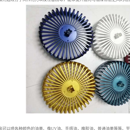
涂可以喷各种颜色的油墨、像UV油、手感油，橡胶油，普通油墨等等。