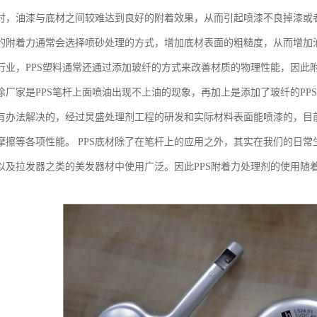
时，油漆与底材之间较难达到良好的附着效果，从而引起喷漆不良掉漆或者
的附着力通常会选择喷砂处理的方式，增加底材表面的粗糙度，从而增加
行业，PPS塑料通常还通过添加玻纤的方式来改善材质的物理性能，因此
涂厂家是PPS笔杆上面喷油出现不上油的现象，再加上是添加了玻纤的PP
有办法解决的，经过炅盛处理剂工程的研发和实际材料表面能喷漆的，目前
摩擦等各项性能。 PPS底材除了在笔杆上的应用之外，其实在我们的日
以及拉发器之类的美发器材中使用广泛。因此PPS附着力处理剂的使用随着