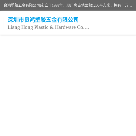
良鸿塑胶五金有限公司成 立于1998年，现厂房占地面积1200平方米，拥有十万级无尘车间，自动喷涂线1条，手动喷涂线2条，丝印移印滚印烫印拉线1条，本公司自建厂以来一直 以“顾客、品质、服务三个第一”为原则，从来货到处理、喷漆、烘烤、品检、包装等每一道工序都严格把持质量关，竭诚为广大朋友、客户服务。现如今已深得广 大客户信赖。
深圳市良鸿塑胶五金有限公司
Liang Hong Plastic & Hardware Co. Ltd