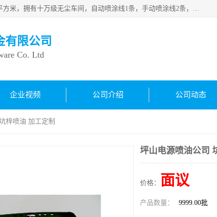
良鸿塑胶五金有限公司成 立于1998年，现厂房占地面积1200平方米，拥有十万级无尘车间，自动喷涂线1条，手动喷涂线2条，丝印移印滚印烫印拉线1条，本公司自建厂以来一直 以“顾客、品质、服务三个第一”为原则，从来货到处理、喷漆、烘烤、品检、包装等每一道工序都严格把持质量关，竭诚为广大朋友、客户服务。现如今已深得广 大客户信赖。
金有限公司
ware Co. Ltd
企业视频
公司介绍
公司动态
 坑梓喷油 加工定制
坪山电源喷油公司 
面议
价格：
产品数量：
9999.00批