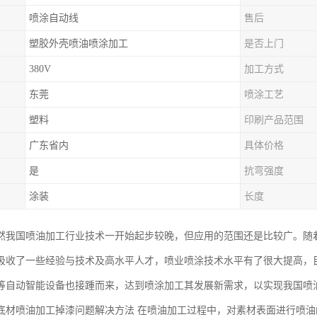
喷涂自动线
售后
塑胶外壳喷油喷涂加工
是否上门
380V
加工方式
东莞
喷涂工艺
塑料
印刷产品范围
广东省内
具体价格
是
抗弯强度
涂装
长度
然我国喷油加工行业技术一开始起步较晚，但应用的范围还是比较广。随
吸收了一些经验与技术及高水平人才，喷业喷涂技术水平有了很大提高，
等自动智能设备也接踵而来，达到喷涂加工其发展新需求，以实现我国喷
底材喷油加工掉漆问题解决方法 在喷油加工过程中，对素材表面进行喷油