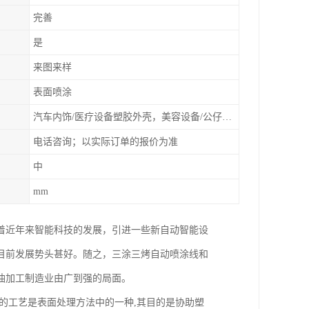
完善
是
来图来样
表面喷涂
汽车内饰/医疗设备塑胶外壳，美容设备/公仔动漫
电话咨询；以实际订单的报价为准
中
mm
着近年来智能科技的发展，引进一些新自动智能设
目前发展势头甚好。随之，三涂三烤自动喷涂线和
油加工制造业由广到强的局面。
的工艺是表面处理方法中的一种,其目的是协助塑