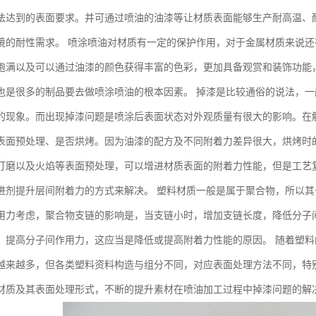
法达到的表面要求。并可通过喷油的油漆等让材质表面能够生产耐高温、
境的耐性需求。 喷涂喷油对材质有一定的保护作用，对于金属材质来说
饱满以及可以通过油漆的颜色获得丰富的色彩，更加具备观赏和装饰功能
也是很多的制品要去做喷涂喷油的根本因素。 掉漆是比较通俗的说法，
的现象。而出现掉漆问题是喷涂后表面状态对外观质量有很大的影响。在
表面预处理、是否烘烤。因为油漆的配方及不同附着力差异很大，烘烤时
打磨以及火焰等表面预处理，可以增进材质表面的附着力性能，但是工艺
进剂提升层间附着力的方式来解决。 塑料材质一般是属于聚合物，所以
用力考虑，聚合物支链的影响是，当支链小时，增加支链长度，降低分子
，提高分子间作用力，这应当是降低或提高附着力性能的原因。 随着塑
越来越多，但各类塑料资料构造与组分不同，对应表面处理方法不同，特
材质及其表面处理形式，不断的提升素材在喷油加工过程中掉漆问题的解