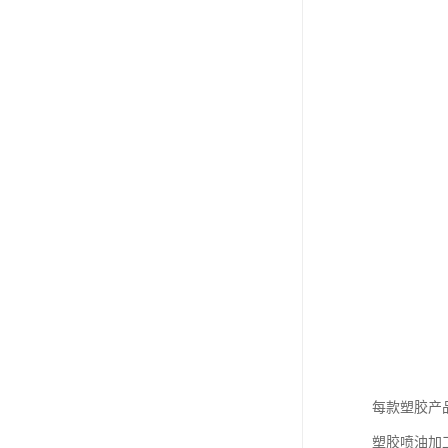
每款塑胶产
塑胶喷油加