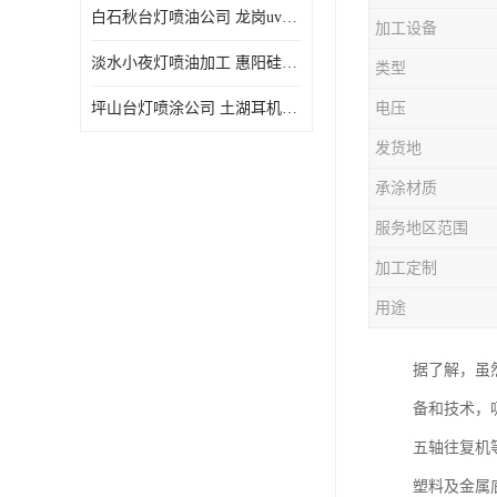
白石秋台灯喷油公司 龙岗uv喷油 良鸿塑胶五金
加工设备
淡水小夜灯喷油加工 惠阳硅胶喷油 良鸿塑胶五金
类型
坪山台灯喷涂公司 土湖耳机喷涂 加工定制
电压
发货地
承涂材质
服务地区范围
加工定制
用途
据了解，虽
备和技术，
五轴往复机
塑料及金属