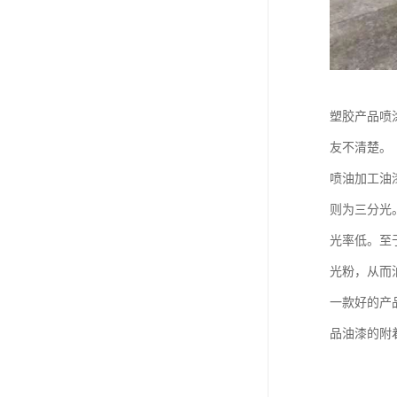
塑胶产品喷
友不清楚。
喷油加工油
则为三分光
光率低。至
光粉，从而
一款好的产
品油漆的附