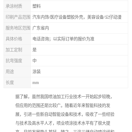
承涂材质
塑料
印刷产品范围
汽车内饰/医疗设备塑胶外壳，美容设备/公仔动漫
服务地区范围
广东省内
具体价格
电话咨询；以实际订单的报价为准
加工定制
是
抗弯强度
中
用途
涂装
长度
mm
据了解，虽然我国喷油加工行业技术一开始起步较晚，
但应用的范围还是比较广。随着近年来智能科技的发
展，引进一些新自动智能设备和技术，吸收了一些经验
与技术及高水平人才，喷业喷涂技术水平有了很大提