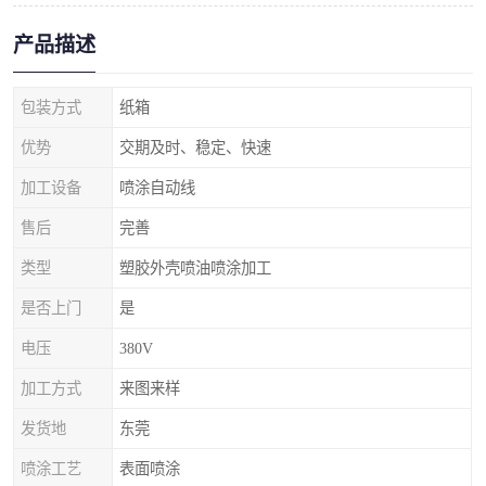
产品描述
包装方式
纸箱
优势
交期及时、稳定、快速
加工设备
喷涂自动线
售后
完善
类型
塑胶外壳喷油喷涂加工
是否上门
是
电压
380V
加工方式
来图来样
发货地
东莞
喷涂工艺
表面喷涂