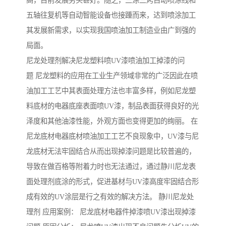
高，目前发展势头甚好。随之，三涂三烤自动喷涂线和
五轴往复机等自动智能设备也接踵而来，达到喷涂加工
其发展新需求，以实现我国喷油加工制造业由广到强的
局面。
尼龙处理剂解决尼龙塑料喷UV漆喷油加工掉漆的问
题 尼龙塑料的应用在工业生产领域非常的广泛因此在喷
油加工工艺中其表面处理方法也丰富多样，例如尼龙塑
料底材的电器底座表面喷UV漆，制品表面获得良好的光
泽度和其他油漆性能，外观方面也变得更加的绚丽。 在
尼龙底材电器底材喷油加工工艺不良现象中，UV漆与尼
龙底材无法牢固结合从而出现掉漆问题是比较普遍的，
导致在做百格等附着力时也无法通过，通过静川尼龙表
面处理剂底涂的形式，促进基材与UV漆高度牢固结合形
成有效的UV涂层是行之有效的解决方法。 静川尼龙处
理剂 应用案例： 尼龙底材电器件掉漆喷UV漆出现掉漆