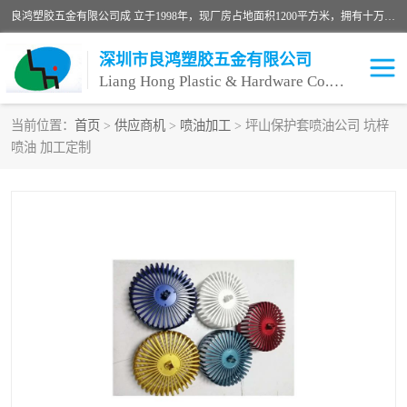
良鸿塑胶五金有限公司成 立于1998年，现厂房占地面积1200平方米，拥有十万级无尘车间，自动喷涂线1条，手动喷涂线2条，丝印移印滚印烫印拉线1条，本公司自建厂以来一直 以“顾客、品质、服务三个第一”为原则，从来货到处理、喷漆、烘烤、品检、包装等每一道工序都严格把持质量关，竭诚为广大朋友、客户服务。现如今已深得广 大客户信赖。
深圳市良鸿塑胶五金有限公司
Liang Hong Plastic & Hardware Co. Ltd
当前位置：
首页
>
供应商机
>
喷油加工
> 坪山保护套喷油公司 坑梓
喷油 加工定制
喷油加工
喷油丝印
塑胶外壳喷油
五金外壳喷油