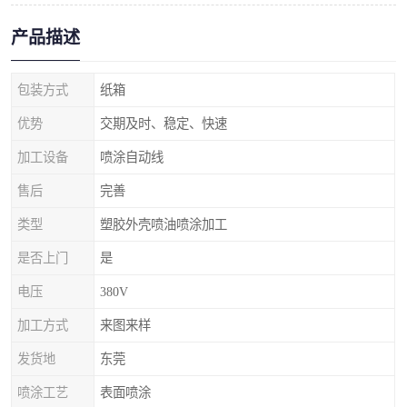
产品描述
包装方式
纸箱
优势
交期及时、稳定、快速
加工设备
喷涂自动线
售后
完善
类型
塑胶外壳喷油喷涂加工
是否上门
是
电压
380V
加工方式
来图来样
发货地
东莞
喷涂工艺
表面喷涂