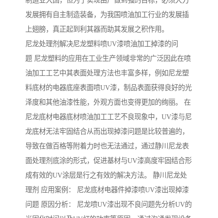
制造业大国，但为了实现由广做到强的目标，必须大力
发展拥有自主制造装备，为我国喷油加工行业的发展插
上翅膀，真正起到利其器而助其发展之积作用。
尼龙处理剂解决尼龙塑料喷UV漆喷油加工掉漆的问
题 尼龙塑料的应用在工业生产领域非常的广泛因此在喷
油加工工艺中其表面处理方法也丰富多样，例如尼龙塑
料底材的电器底座表面喷UV漆，制品表面获得良好的光
泽度和其他油漆性能，外观方面也变得更加的绚丽。 在
尼龙底材电器底材喷油加工工艺不良现象中，UV漆与尼
龙底材无法牢固结合从而出现掉漆问题是比较普遍的，
导致在做百格等附着力时也无法通过，通过静川尼龙表
面处理剂底涂的形式，促进基材与UV漆高度牢固结合形
成有效的UV涂层是行之有效的解决方法。 静川尼龙处
理剂 应用案例： 尼龙底材电器件掉漆喷UV漆出现掉漆
问题 原因分析： 尼龙喷UV漆出现不良问题先分析UV的