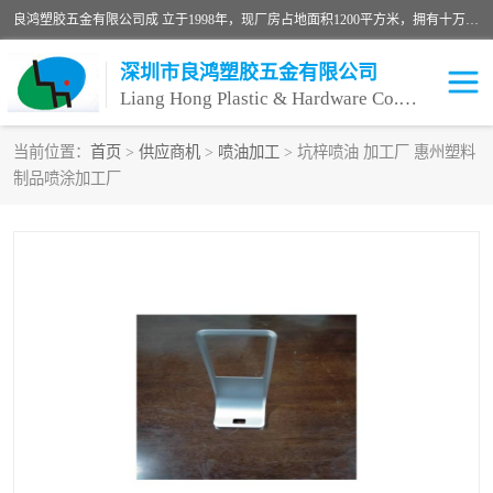
良鸿塑胶五金有限公司成 立于1998年，现厂房占地面积1200平方米，拥有十万级无尘车间，自动喷涂线1条，手动喷涂线2条，丝印移印滚印烫印拉线1条，本公司自建厂以来一直 以“顾客、品质、服务三个第一”为原则，从来货到处理、喷漆、烘烤、品检、包装等每一道工序都严格把持质量关，竭诚为广大朋友、客户服务。现如今已深得广 大客户信赖。
深圳市良鸿塑胶五金有限公司
Liang Hong Plastic & Hardware Co. Ltd
当前位置：
首页
>
供应商机
>
喷油加工
> 坑梓喷油 加工厂 惠州塑料
制品喷涂加工厂
喷油加工
喷油丝印
塑胶外壳喷油
五金外壳喷油