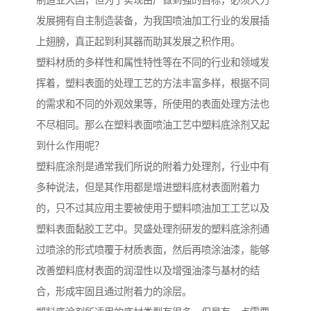
制造业大国，但为了实现由广做到强的目标，必须大力
发展拥有自主制造装备，为我国喷油加工行业的发展插
上翅膀，真正起到利其器而助其发展之积作用。
塑料材质的多样性和属性特性等在不同的行业和领域发
挥着，塑料表面的处理工艺的方法丰富多样，根据不同
的需求和不同的外观效果等，所使用的表面处理方法也
不尽相同。那么在塑料表面喷油工艺中塑料底涂剂又起
到什么作用呢？
塑料底涂剂是通常我们所说的附着力处理剂，行业中有
多种说法，但是其作用都是增进塑料底材表面附着力
的，只不过其应用主要被使用于塑料喷油加工工艺以及
塑料表面黏胶工艺中。炅盛处理剂研发的塑料底涂剂通
过喷涂的形式喷覆于材质表面，然后再喷涂油漆，能够
改善塑料底材表面的润湿性以及增强油漆与基材的结
合，形成牢固且通过附着力的涂层。