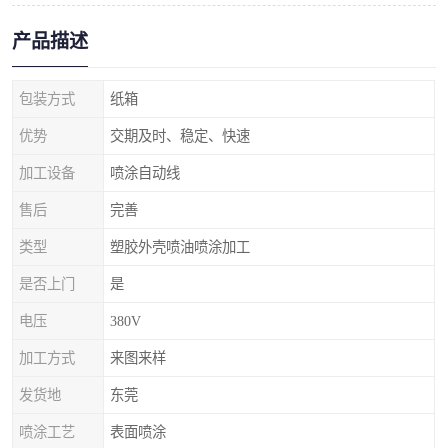
产品描述
包装方式
纸箱
优势
交期及时、稳定、快速
加工设备
喷涂自动线
售后
完善
类型
塑胶外壳喷油喷涂加工
是否上门
是
电压
380V
加工方式
来图来样
发货地
东莞
喷涂工艺
表面喷涂