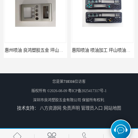
惠州喷油 良鸿塑胶五金 坪山硅胶喷油公司
惠阳喷油 喷油加工 坪山喷油加工
您是第
718316
位访客
版权所有 ©2026-08-09
粤ICP备2025417317号-1
深圳市良鸿塑胶五金有限公司
保留所有权利.
技术支持：
八方资源网
免责声明
管理员入口
网站地图
坑梓喷油 喷涂加工 惠州电视盒喷涂
坪地喷油 加工厂 坪地手机壳喷油加工厂