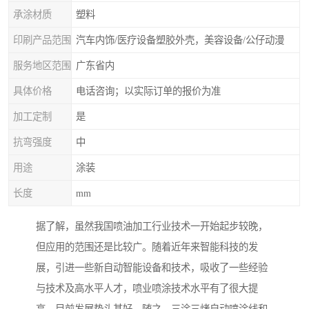
承涂材质
塑料
印刷产品范围
汽车内饰/医疗设备塑胶外壳，美容设备/公仔动漫
服务地区范围
广东省内
具体价格
电话咨询；以实际订单的报价为准
加工定制
是
抗弯强度
中
用途
涂装
长度
mm
据了解，虽然我国喷油加工行业技术一开始起步较晚，
但应用的范围还是比较广。随着近年来智能科技的发
展，引进一些新自动智能设备和技术，吸收了一些经验
与技术及高水平人才，喷业喷涂技术水平有了很大提