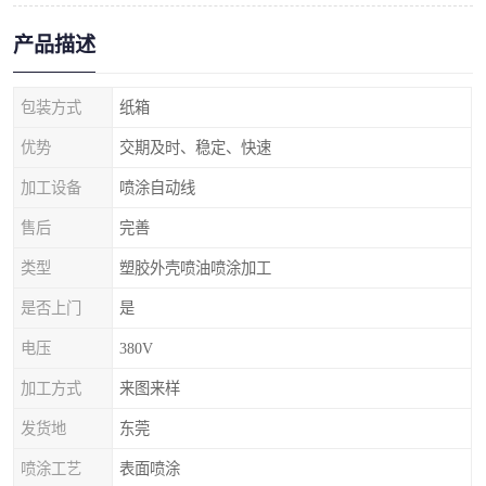
产品描述
包装方式
纸箱
优势
交期及时、稳定、快速
加工设备
喷涂自动线
售后
完善
类型
塑胶外壳喷油喷涂加工
是否上门
是
电压
380V
加工方式
来图来样
发货地
东莞
喷涂工艺
表面喷涂