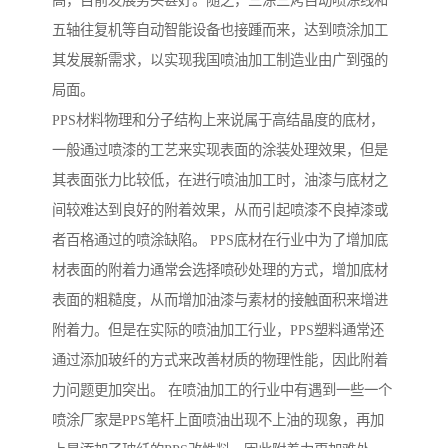
高，目前发展势头甚好。随之，三涂三烤自动喷涂线和
五轴往复机等自动智能设备也接踵而来，达到喷涂加工
其发展新需求，以实现我国喷油加工制造业由广到强的
局面。
PPS材料物理和分子结构上来说属于高结晶度的底材，
一般通过喷漆的工艺来实现表面的涂装处理效果，但是
其表面张力比较低，在进行喷油加工时，油漆与底材之
间较难达到良好的附着效果，从而引起喷漆不良掉漆或
者百格通过的喷涂缺陷。 PPS底材在行业中为了增加底
材表面的附着力通常会选择喷砂处理的方式，增加底材
表面的粗糙度，从而增加油漆与素材的接触面积来增进
附着力。但是在实际的喷油加工行业，PPS塑料通常还
通过添加玻纤的方式来改善材质的物理性能，因此附着
力问题更加突出。 在喷油加工的行业中有遇到一些一个
喷涂厂家是PPS笔杆上面喷油出现不上油的现象，再加