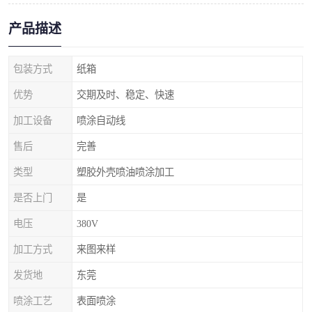
产品描述
包装方式
纸箱
优势
交期及时、稳定、快速
加工设备
喷涂自动线
售后
完善
类型
塑胶外壳喷油喷涂加工
是否上门
是
电压
380V
加工方式
来图来样
发货地
东莞
喷涂工艺
表面喷涂