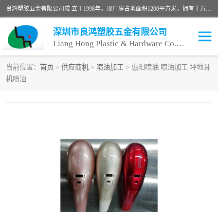
良鸿塑胶五金有限公司成 立于1998年，现厂房占地面积1200平方米，拥有十万级无尘车间，自动喷涂线1条，手动喷涂线2条，丝印移印滚印烫印拉线1条，本公司自建厂以来一直 以“顾客、品质、服务三个第一”为原则，从来货到处理、喷漆、烘烤、品检、包装等每一道工序都严格把持质量关，竭诚为广大朋友、客户服务。现如今已深得广 大客户信赖。
深圳市良鸿塑胶五金有限公司
Liang Hong Plastic & Hardware Co. Ltd
当前位置：
首页
>
供应商机
>
喷油加工
> 惠阳喷油 喷油加工 坪地耳
机喷油
喷油加工
喷油丝印
塑胶外壳喷油
五金外壳喷油