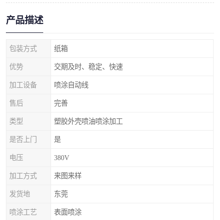
产品描述
包装方式
纸箱
优势
交期及时、稳定、快速
加工设备
喷涂自动线
售后
完善
类型
塑胶外壳喷油喷涂加工
是否上门
是
电压
380V
加工方式
来图来样
发货地
东莞
喷涂工艺
表面喷涂