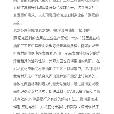
高，目前发展势头甚好。随之，三涂三烤自动喷涂线和
五轴往复机等自动智能设备也接踵而来，达到喷涂加工
其发展新需求，以实现我国喷油加工制造业由广到强的
局面。
尼龙处理剂解决尼龙塑料喷UV漆喷油加工掉漆的问
题 尼龙塑料的应用在工业生产领域非常的广泛因此在喷
油加工工艺中其表面处理方法也丰富多样，例如尼龙塑
料底材的电器底座表面喷UV漆，制品表面获得良好的光
泽度和其他油漆性能，外观方面也变得更加的绚丽。 在
尼龙底材电器底材喷油加工工艺不良现象中，UV漆与尼
龙底材无法牢固结合从而出现掉漆问题是比较普遍的，
导致在做百格等附着力时也无法通过，通过静川尼龙表
面处理剂底涂的形式，促进基材与UV漆高度牢固结合形
成有效的UV涂层是行之有效的解决方法。 静川尼龙处
理剂 应用案例： 尼龙底材电器件掉漆喷UV漆出现掉漆