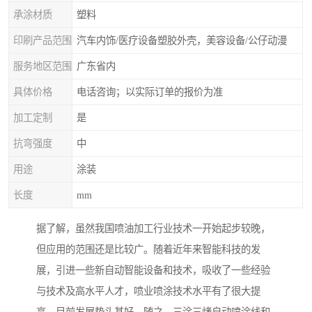
承涂材质
塑料
印刷产品范围
汽车内饰/医疗设备塑胶外壳，美容设备/公仔动漫
服务地区范围
广东省内
具体价格
电话咨询；以实际订单的报价为准
加工定制
是
抗弯强度
中
用途
涂装
长度
mm
据了解，虽然我国喷油加工行业技术一开始起步较晚，
但应用的范围还是比较广。随着近年来智能科技的发
展，引进一些新自动智能设备和技术，吸收了一些经验
与技术及高水平人才，喷业喷涂技术水平有了很大提