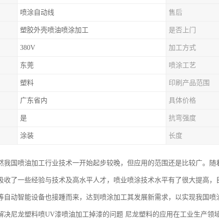
喷涂自动线
售后
塑胶外壳喷油喷涂加工
是否上门
380V
加工方式
东莞
喷涂工艺
塑料
印刷产品范围
广东省内
具体价格
是
抗弯强度
涂装
长度
然我国喷油加工行业技术一开始起步较晚，但应用的范围还是比较广。随
吸收了一些经验与技术及高水平人才，喷业喷涂技术水平有了很大提高，
等自动智能设备也接踵而来，达到喷涂加工其发展新需求，以实现我国喷
解决尼龙塑料喷UV漆喷油加工掉漆的问题 尼龙塑料的应用在工业生产领