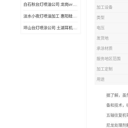
白石秋台灯喷油公司 龙岗uv喷油 良鸿塑胶五金
加工设备
淡水小夜灯喷油加工 惠阳硅胶喷油 良鸿塑胶五金
类型
坪山台灯喷涂公司 土湖耳机喷涂 加工定制
电压
发货地
承涂材质
服务地区范围
加工定制
用途
据了解，虽
备和技术，
五轴往复机
尼龙处理剂