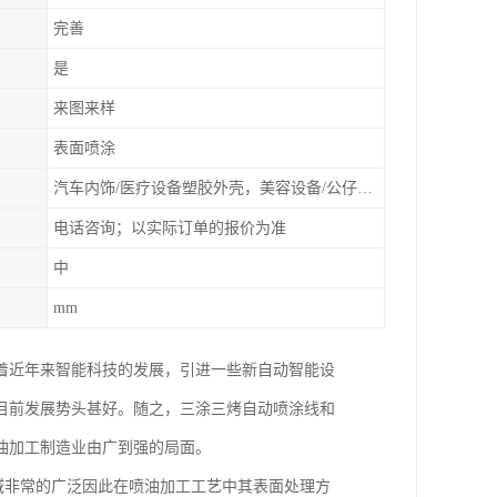
完善
是
来图来样
表面喷涂
汽车内饰/医疗设备塑胶外壳，美容设备/公仔动漫
电话咨询；以实际订单的报价为准
中
mm
着近年来智能科技的发展，引进一些新自动智能设
目前发展势头甚好。随之，三涂三烤自动喷涂线和
油加工制造业由广到强的局面。
域非常的广泛因此在喷油加工工艺中其表面处理方