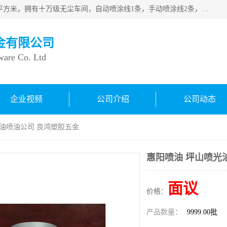
良鸿塑胶五金有限公司成 立于1998年，现厂房占地面积1200平方米，拥有十万级无尘车间，自动喷涂线1条，手动喷涂线2条，丝印移印滚印烫印拉线1条，本公司自建厂以来一直 以“顾客、品质、服务三个第一”为原则，从来货到处理、喷漆、烘烤、品检、包装等每一道工序都严格把持质量关，竭诚为广大朋友、客户服务。现如今已深得广 大客户信赖。
金有限公司
ware Co. Ltd
企业视频
公司介绍
公司动态
光油喷油公司 良鸿塑胶五金
惠阳喷油 坪山喷光
面议
价格：
产品数量：
9999.00批