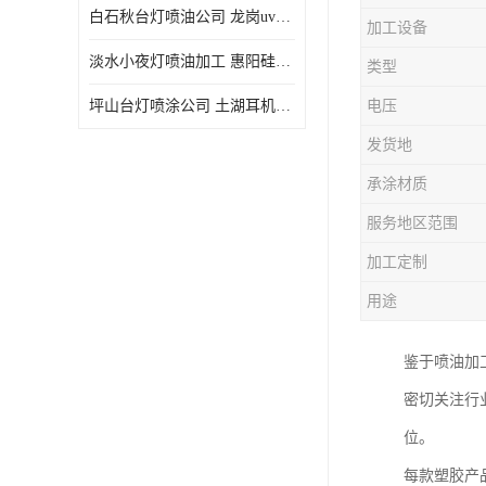
白石秋台灯喷油公司 龙岗uv喷油 良鸿塑胶五金
加工设备
淡水小夜灯喷油加工 惠阳硅胶喷油 良鸿塑胶五金
类型
坪山台灯喷涂公司 土湖耳机喷涂 加工定制
电压
发货地
承涂材质
服务地区范围
加工定制
用途
鉴于喷油加
密切关注行
位。
每款塑胶产