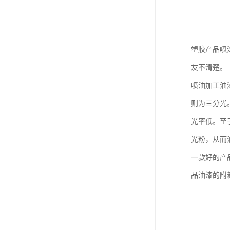
塑胶产品喷
友不清楚。
喷油加工油
则为三分光
光率低。至
光粉，从而
一款好的产
品油漆的附