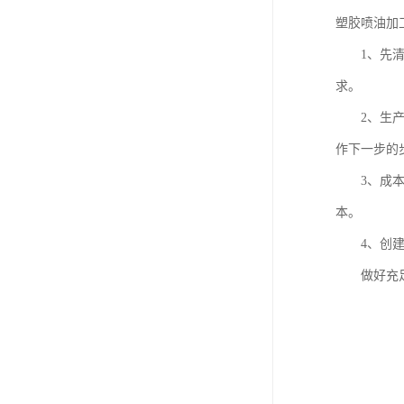
塑胶喷油加
1、先清晰
求。
2、生产流
作下一步的
3、成本分
本。
4、创建打
做好充足的