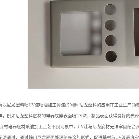
解决尼龙塑料喷UV漆喷油加工掉漆的问题 尼龙塑料的应用在工业生产领
样，例如尼龙塑料底材的电器底座表面喷UV漆，制品表面获得良好的光
龙底材电器底材喷油加工工艺不良现象中，UV漆与尼龙底材无法牢固结合
无法通过，通过静川尼龙表面处理剂底涂的形式，促进基材与UV漆高度牢