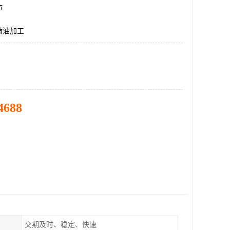
市
喷油加工
4688
交期及时、稳定、快速