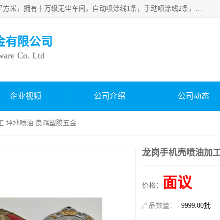
良鸿塑胶五金有限公司成 立于1998年，现厂房占地面积1200平方米，拥有十万级无尘车间，自动喷涂线1条，手动喷涂线2条，丝印移印滚印烫印拉线1条，本公司自建厂以来一直 以“顾客、品质、服务三个第一”为原则，从来货到处理、喷漆、烘烤、品检、包装等每一道工序都严格把持质量关，竭诚为广大朋友、客户服务。现如今已深得广 大客户信赖。
金有限公司
ware Co. Ltd
企业视频
公司介绍
公司动态
工 坪地喷油 良鸿塑胶五金
龙岗手机壳喷油加工
面议
价格：
产品数量：
9999.00批