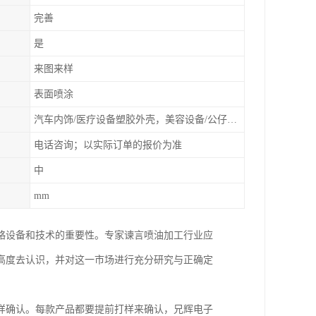
完善
是
来图来样
表面喷涂
汽车内饰/医疗设备塑胶外壳，美容设备/公仔动漫
电话咨询；以实际订单的报价为准
中
mm
略设备和技术的重要性。专家谏言喷油加工行业应
高度去认识，并对这一市场进行充分研究与正确定
样确认。每款产品都要提前打样来确认，兄辉电子