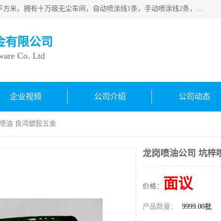
良鸿塑胶五金有限公司成 立于1998年，现厂房占地面积1200平方米，拥有十万级无尘车间，自动喷涂线1条，手动喷涂线2条，丝印移印滚印烫印拉线1条，本公司自建厂以来一直 以“顾客、品质、服务三个第一”为原则，从来货到处理、喷漆、烘烤、品检、包装等每一道工序都严格把持质量关，竭诚为广大朋友、客户服务。现如今已深得广 大客户信赖。
金有限公司
ware Co. Ltd
企业视频
公司介绍
公司动态
梓喷油 良鸿塑胶五金
龙岗喷油公司 坑梓
面议
价格：
产品数量：
9999.00批