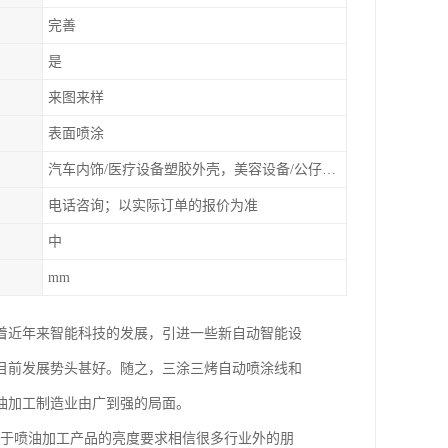
完善
是
来图来样
表面喷涂
汽车内饰/医疗设备塑胶外壳，美容设备/公仔动漫
电话咨询；以实际订单的报价为准
中
mm
着近年来智能科技的发展，引进一些新自动智能设
目前发展势头甚好。随之，三涂三烤自动喷涂线和
油加工制造业由广到强的局面。
至于喷油加工产品的亮度要求相信很多行业外的朋