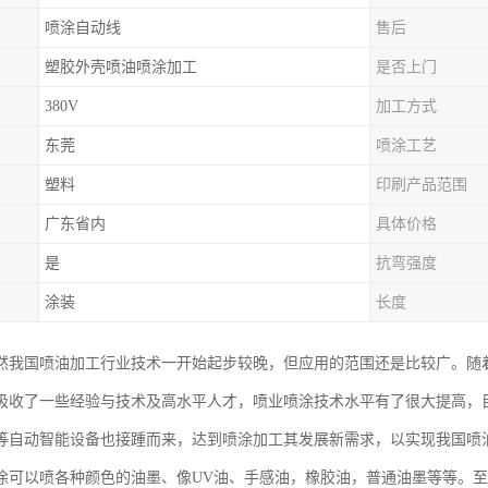
喷涂自动线
售后
塑胶外壳喷油喷涂加工
是否上门
380V
加工方式
东莞
喷涂工艺
塑料
印刷产品范围
广东省内
具体价格
是
抗弯强度
涂装
长度
然我国喷油加工行业技术一开始起步较晚，但应用的范围还是比较广。随
吸收了一些经验与技术及高水平人才，喷业喷涂技术水平有了很大提高，
等自动智能设备也接踵而来，达到喷涂加工其发展新需求，以实现我国喷
涂可以喷各种颜色的油墨、像UV油、手感油，橡胶油，普通油墨等等。