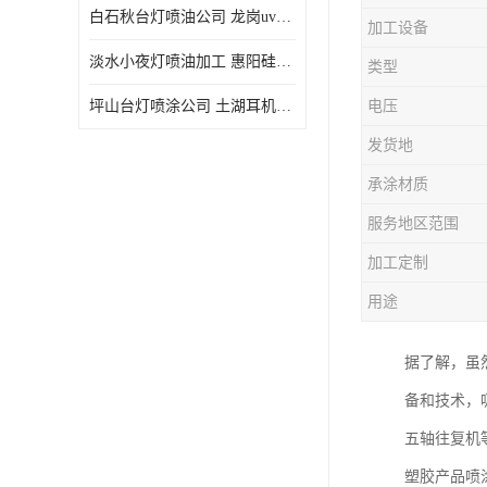
白石秋台灯喷油公司 龙岗uv喷油 良鸿塑胶五金
加工设备
淡水小夜灯喷油加工 惠阳硅胶喷油 良鸿塑胶五金
类型
坪山台灯喷涂公司 土湖耳机喷涂 加工定制
电压
发货地
承涂材质
服务地区范围
加工定制
用途
据了解，虽
备和技术，
五轴往复机
塑胶产品喷