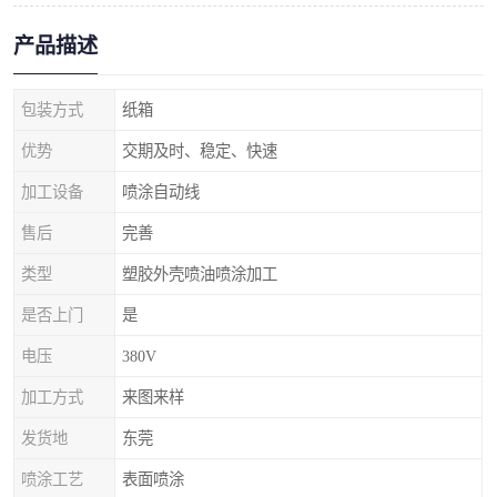
产品描述
包装方式
纸箱
优势
交期及时、稳定、快速
加工设备
喷涂自动线
售后
完善
类型
塑胶外壳喷油喷涂加工
是否上门
是
电压
380V
加工方式
来图来样
发货地
东莞
喷涂工艺
表面喷涂