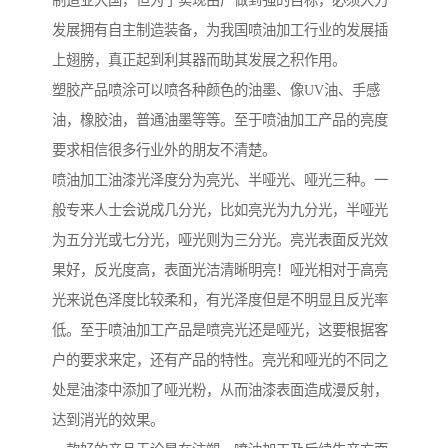
制造业大国，但为了实现由广做到强的目标，必须大力
发展拥有自主制造装备，为我国喷油加工行业的发展插
上翅膀，真正起到利其器而助其发展之积作用。
塑胶产品喷涂可以喷各种颜色的油墨、像UV油、手感
油，橡胶油，普通油墨等等。至于喷油加工产品的亮度
要求相信很多行业外的朋友不清楚。
喷油加工油漆光泽度分为亮光、半哑光、哑光三种。一
般专来人士会说成几分光，比如亮光为九分光，半哑光
为五分光或七分光，哑光则为三分光。亮光表面反光效
果好，反光度高，表面光洁清晰明亮！哑光相对于高亮
光来说色泽度比较柔和，有光泽度但是不明显且反光率
低。至于喷油加工产品是喷亮光还是哑光，这要根据客
户的要求来定，还有产品的特性。亮光和哑光的不同之
处是油漆中添加了哑光粉，从而油漆表面造成漫反射，
达到消光的效果。