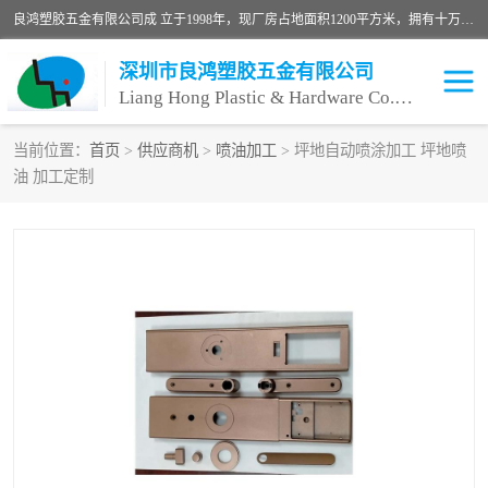
良鸿塑胶五金有限公司成 立于1998年，现厂房占地面积1200平方米，拥有十万级无尘车间，自动喷涂线1条，手动喷涂线2条，丝印移印滚印烫印拉线1条，本公司自建厂以来一直 以“顾客、品质、服务三个第一”为原则，从来货到处理、喷漆、烘烤、品检、包装等每一道工序都严格把持质量关，竭诚为广大朋友、客户服务。现如今已深得广 大客户信赖。
深圳市良鸿塑胶五金有限公司
Liang Hong Plastic & Hardware Co. Ltd
当前位置：
首页
>
供应商机
>
喷油加工
> 坪地自动喷涂加工 坪地喷
油 加工定制
喷油加工
喷油丝印
塑胶外壳喷油
五金外壳喷油