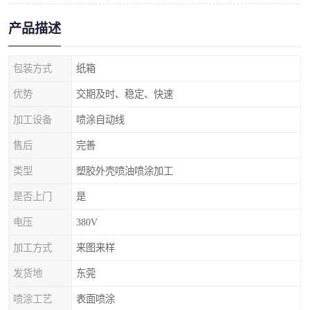
产品描述
包装方式
纸箱
优势
交期及时、稳定、快速
加工设备
喷涂自动线
售后
完善
类型
塑胶外壳喷油喷涂加工
是否上门
是
电压
380V
加工方式
来图来样
发货地
东莞
喷涂工艺
表面喷涂