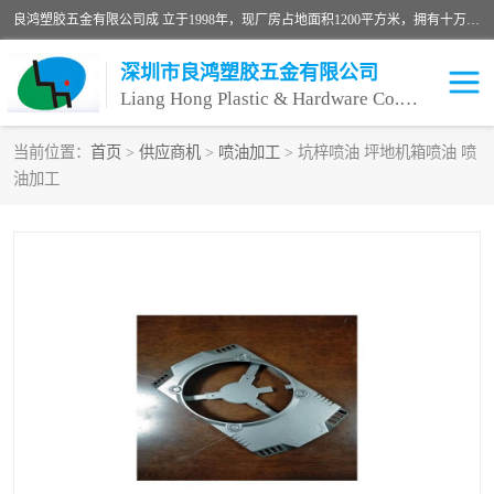
良鸿塑胶五金有限公司成 立于1998年，现厂房占地面积1200平方米，拥有十万级无尘车间，自动喷涂线1条，手动喷涂线2条，丝印移印滚印烫印拉线1条，本公司自建厂以来一直 以“顾客、品质、服务三个第一”为原则，从来货到处理、喷漆、烘烤、品检、包装等每一道工序都严格把持质量关，竭诚为广大朋友、客户服务。现如今已深得广 大客户信赖。
深圳市良鸿塑胶五金有限公司
Liang Hong Plastic & Hardware Co. Ltd
当前位置：
首页
>
供应商机
>
喷油加工
> 坑梓喷油 坪地机箱喷油 喷
油加工
喷油加工
喷油丝印
塑胶外壳喷油
五金外壳喷油