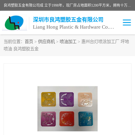
良鸿塑胶五金有限公司成 立于1998年，现厂房占地面积1200平方米，拥有十万级无尘车间，自动喷涂线1条，手动喷涂线2条，丝印移印滚印烫印拉线1条，本公司自建厂以来一直 以“顾客、品质、服务三个第一”为原则，从来货到处理、喷漆、烘烤、品检、包装等每一道工序都严格把持质量关，竭诚为广大朋友、客户服务。现如今已深得广 大客户信赖。
深圳市良鸿塑胶五金有限公司
Liang Hong Plastic & Hardware Co. Ltd
当前位置：
首页
>
供应商机
>
喷油加工
> 惠州台灯喷涂加工厂 坪地
喷油 良鸿塑胶五金
喷油加工
喷油丝印
塑胶外壳喷油
五金外壳喷油