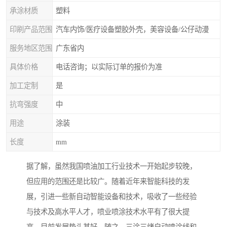
承涂材质
塑料
印刷产品范围
汽车内饰/医疗设备塑胶外壳，美容设备/公仔动漫
服务地区范围
广东省内
具体价格
电话咨询；以实际订单的报价为准
加工定制
是
抗弯强度
中
用途
涂装
长度
mm
据了解，虽然我国喷油加工行业技术一开始起步较晚，
但应用的范围还是比较广。随着近年来智能科技的发
展，引进一些新自动智能设备和技术，吸收了一些经验
与技术及高水平人才，喷业喷涂技术水平有了很大提