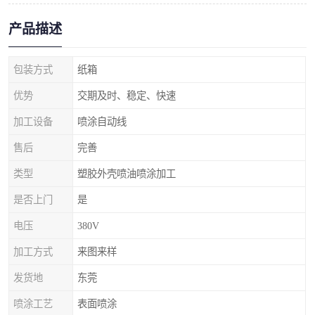
产品描述
包装方式
纸箱
优势
交期及时、稳定、快速
加工设备
喷涂自动线
售后
完善
类型
塑胶外壳喷油喷涂加工
是否上门
是
电压
380V
加工方式
来图来样
发货地
东莞
喷涂工艺
表面喷涂