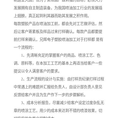
制造业大国，但为了实现由广做到强的目标，必须大力
发展拥有自主制造装备，为我国喷油加工行业的发展插
上翅膀，真正起到利其器而助其发展之积作用。
每款塑胶产品在喷油加工前，都会先对工艺做评估，然
后让客户寄素板及样品过来打样确认。每款产品都要提
前打样来确认，兄辉电子塑胶喷油加工对于打样都 是有
一个流程的：
1、先清晰充足的掌握客户的商品、喷涂工艺、色
调、原料等，在本加工工艺的基本上再适当给客户一些
提议以令人满意客户的要求。
2、生产流程的设计与实施：由打样员纪录打样过程
中常遇上的难题并汇报给负责人，由设计部负责人意见
反馈给客户并且为生产作下一步的步骤解析。
3、成本分析报告，尽量减少给客户设定过度杂乱无
章的喷涂工艺，用少的成本来达到不错的喷漆效果，切