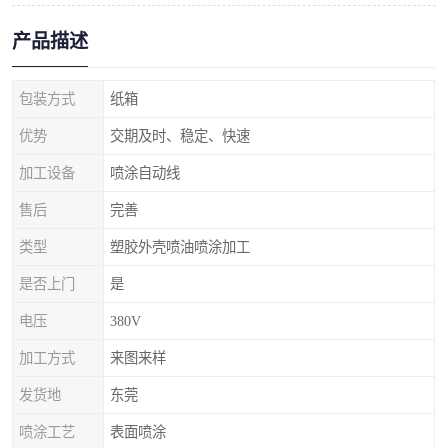
产品描述
包装方式
纸箱
优势
交期及时、稳定、快速
加工设备
喷涂自动线
售后
完善
类型
塑胶外壳喷油喷涂加工
是否上门
是
电压
380V
加工方式
来图来样
发货地
东莞
喷涂工艺
表面喷涂