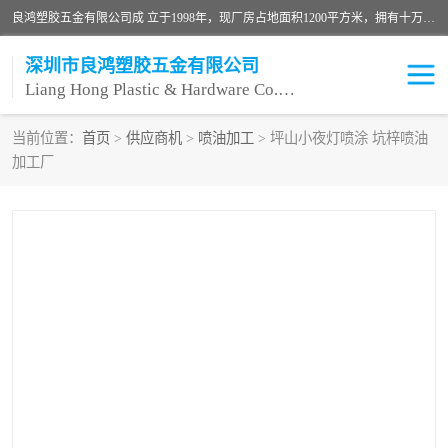
良鸿塑胶五金有限公司成 立于1998年，现厂房占地面积1200平方米，拥有十万级无尘车间，自动喷涂线1条，手动喷涂线2条，丝印移印滚印烫印拉线1条，本公司自建厂以来一直 以“顾客、品质、服务三个第一”为原则，从来货到处理、喷漆、烘烤、品检、包装等每一道工序都严格把持质量关，竭诚为广大朋友、客户服务。现如今已深得广 大客户信赖。
深圳市良鸿塑胶五金有限公司
Liang Hong Plastic & Hardware Co. Ltd
当前位置：
首页
>
供应商机
>
喷油加工
> 坪山小夜灯喷涂 坑梓喷油
加工厂