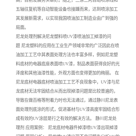
高，目前发展势头甚好。随之，三涂三烤自动喷涂线和
五轴往复机等自动智能设备也接踵而来，达到喷涂加工
其发展新需求，以实现我国喷油加工制造业由广到强的
局面。
尼龙处理剂解决尼龙塑料喷UV漆喷油加工掉漆的问
题 尼龙塑料的应用在工业生产领域非常的广泛因此在喷
油加工工艺中其表面处理方法也丰富多样，例如尼龙塑
料底材的电器底座表面喷UV漆，制品表面获得良好的光
泽度和其他油漆性能，外观方面也变得更加的绚丽。 在
尼龙底材电器底材喷油加工工艺不良现象中，UV漆与尼
龙底材无法牢固结合从而出现掉漆问题是比较普遍的，
导致在做百格等附着力时也无法通过，通过静川尼龙表
面处理剂底涂的形式，促进基材与UV漆高度牢固结合形
成有效的UV涂层是行之有效的解决方法。 静川尼龙处
理剂 应用案例： 尼龙底材电器件掉漆喷UV漆出现掉漆