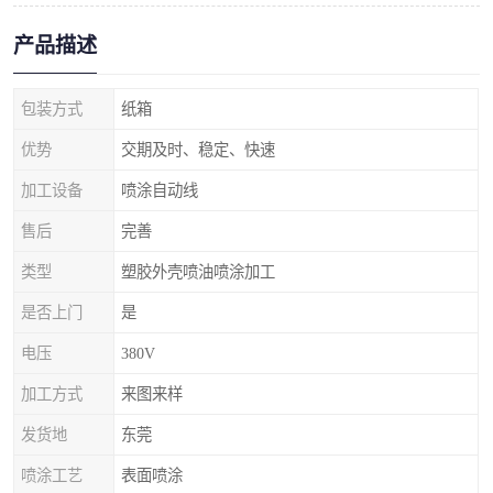
产品描述
包装方式
纸箱
优势
交期及时、稳定、快速
加工设备
喷涂自动线
售后
完善
类型
塑胶外壳喷油喷涂加工
是否上门
是
电压
380V
加工方式
来图来样
发货地
东莞
喷涂工艺
表面喷涂