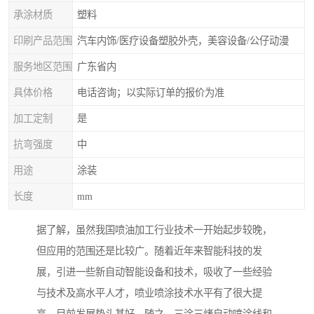
承涂材质
塑料
印刷产品范围
汽车内饰/医疗设备塑胶外壳，美容设备/公仔动漫
服务地区范围
广东省内
具体价格
电话咨询；以实际订单的报价为准
加工定制
是
抗弯强度
中
用途
涂装
长度
mm
据了解，虽然我国喷油加工行业技术一开始起步较晚，
但应用的范围还是比较广。随着近年来智能科技的发
展，引进一些新自动智能设备和技术，吸收了一些经验
与技术及高水平人才，喷业喷涂技术水平有了很大提