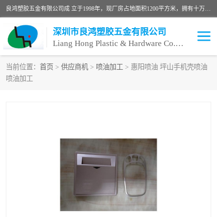
良鸿塑胶五金有限公司成 立于1998年，现厂房占地面积1200平方米，拥有十万级无尘车间，自动喷涂线1条，手动喷涂线2条，丝印移印滚印烫印拉线1条，本公司自建厂以来一直 以“顾客、品质、服务三个第一”为原则，从来货到处理、喷漆、烘烤、品检、包装等每一道工序都严格把持质量关，竭诚为广大朋友、客户服务。现如今已深得广 大客户信赖。
深圳市良鸿塑胶五金有限公司
Liang Hong Plastic & Hardware Co. Ltd
当前位置：
首页
>
供应商机
>
喷油加工
> 惠阳喷油 坪山手机壳喷油
喷油加工
喷油加工
喷油丝印
塑胶外壳喷油
五金外壳喷油