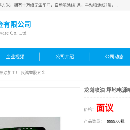
良鸿塑胶五金有限公司成 立于1998年，现厂房占地面积1200平方米，拥有十万级无尘车间，自动喷涂线1条，手动喷涂线2条，丝印移印滚印烫印拉线1条，本公司自建厂以来一直 以“顾客、品质、服务三个第一”为原则，从来货到处理、喷漆、烘烤、品检、包装等每一道工序都严格把持质量关，竭诚为广大朋友、客户服务。现如今已深得广 大客户信赖。
金有限公司
ware Co. Ltd
企业视频
公司介绍
公司动态
源喷涂加工厂 良鸿塑胶五金
龙岗喷油 坪地电源
面议
价格：
产品数量：
9999.00批