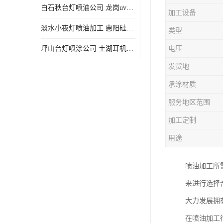
白石秋台灯喷油公司 龙岗uv喷油 良鸿塑胶五金
加工设备
淡水小夜灯喷油加工 惠阳硅胶喷油 良鸿塑胶五金
类型
坪山台灯喷涂公司 土湖耳机喷涂 加工定制
电压
发货地
承涂材质
服务地区范围
加工定制
用途
喷油加工所
来进行选择
大力发展拥
在喷油加工