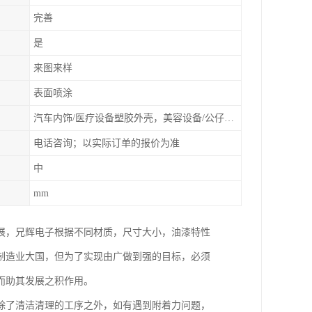
完善
是
来图来样
表面喷涂
汽车内饰/医疗设备塑胶外壳，美容设备/公仔动漫
电话咨询；以实际订单的报价为准
中
mm
展，兄辉电子根据不同材质，尺寸大小，油漆特性
制造业大国，但为了实现由广做到强的目标，必须
而助其发展之积作用。
除了清洁清理的工序之外，如有遇到附着力问题，