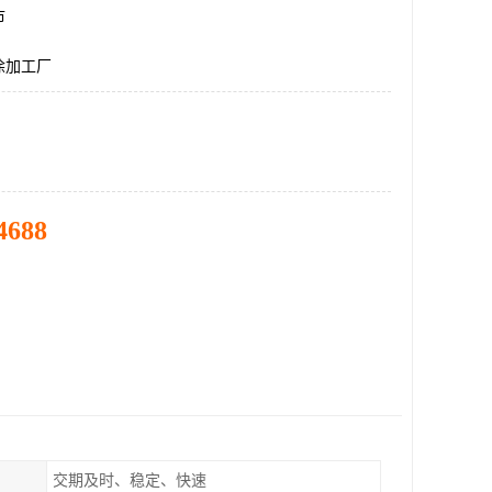
市
涂加工厂
4688
交期及时、稳定、快速