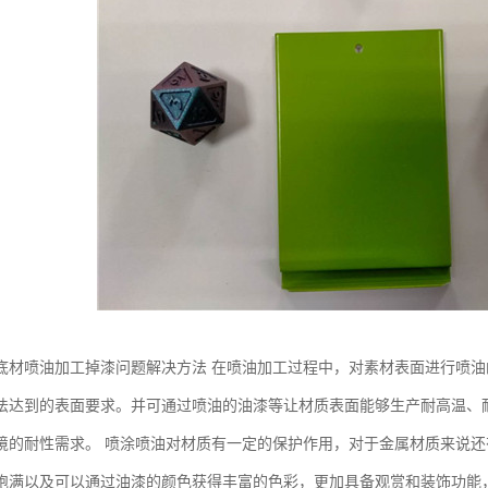
底材喷油加工掉漆问题解决方法 在喷油加工过程中，对素材表面进行喷油
法达到的表面要求。并可通过喷油的油漆等让材质表面能够生产耐高温、
境的耐性需求。 喷涂喷油对材质有一定的保护作用，对于金属材质来说
饱满以及可以通过油漆的颜色获得丰富的色彩，更加具备观赏和装饰功能