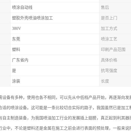
喷涂自动线
售后
塑胶外壳喷油喷涂加工
是否上门
380V
加工方式
东莞
喷涂工艺
塑料
印刷产品范围
广东省内
具体价格
是
抗弯强度
涂装
长度
需设备有多种，使用也各不相同，可以先从中低档产品开始，再逐渐向发
合适的喷涂设备。这可能是一条比较切合实际的路子，我国虽然已是加工
有自主制造装备，为我国喷油加工行业的发展插上翅膀，真正起到利其器
行业中，不论是塑料还是金属在施工之前会进行表面的预处理，一般来说