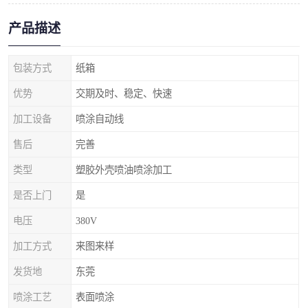
产品描述
包装方式
纸箱
优势
交期及时、稳定、快速
加工设备
喷涂自动线
售后
完善
类型
塑胶外壳喷油喷涂加工
是否上门
是
电压
380V
加工方式
来图来样
发货地
东莞
喷涂工艺
表面喷涂