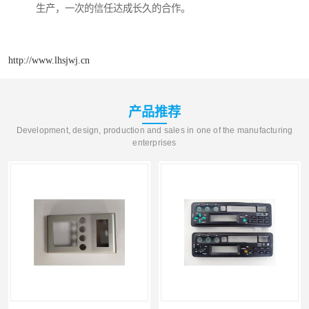
生产，一次的信任达成长久的合作。
http://www.lhsjwj.cn
产品推荐
Development, design, production and sales in one of the manufacturing
enterprises