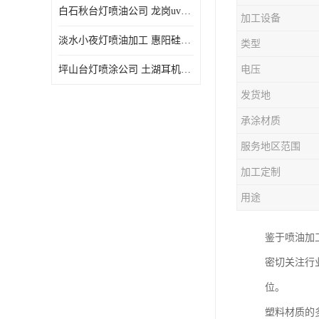
白石秋台灯喷油公司 龙岗uv喷油 良鸿塑胶五金
加工设备
淡水小夜灯喷油加工 惠阳硅胶喷油 良鸿塑胶五金
类型
坪山台灯喷涂公司 土湖耳机喷涂 加工定制
电压
发货地
承涂材质
服务地区范围
加工定制
用途
鉴于喷油加
密切关注行
位。
塑料材质的