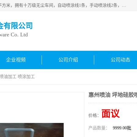
良鸿塑胶五金有限公司成 立于1998年，现厂房占地面积1200平方米，拥有十万级无尘车间，自动喷涂线1条，手动喷涂线2条，丝印移印滚印烫印拉线1条，本公司自建厂以来一直 以“顾客、品质、服务三个第一”为原则，从来货到处理、喷漆、烘烤、品检、包装等每一道工序都严格把持质量关，竭诚为广大朋友、客户服务。现如今已深得广 大客户信赖。
金有限公司
ware Co. Ltd
企业视频
公司介绍
公司动态
胶喷油加工 喷涂加工
惠州喷油 坪地硅胶
面议
价格：
产品数量：
9999.00批