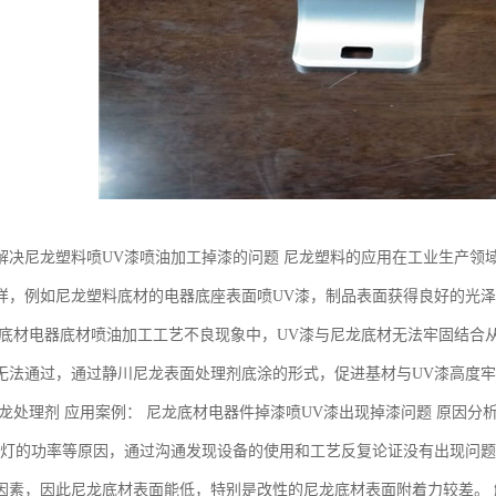
解决尼龙塑料喷UV漆喷油加工掉漆的问题 尼龙塑料的应用在工业生产领
样，例如尼龙塑料底材的电器底座表面喷UV漆，制品表面获得良好的光
龙底材电器底材喷油加工工艺不良现象中，UV漆与尼龙底材无法牢固结合
无法通过，通过静川尼龙表面处理剂底涂的形式，促进基材与UV漆高度牢
尼龙处理剂 应用案例： 尼龙底材电器件掉漆喷UV漆出现掉漆问题 原因分
V灯的功率等原因，通过沟通发现设备的使用和工艺反复论证没有出现问题
因素，因此尼龙底材表面能低，特别是改性的尼龙底材表面附着力较差。 