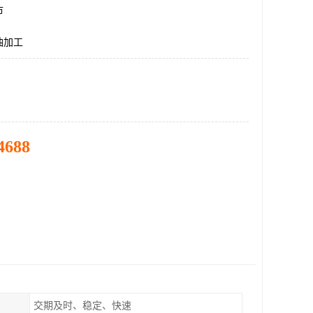
市
油加工
4688
交期及时、稳定、快速