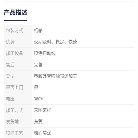
产品描述
包装方式
纸箱
优势
交期及时、稳定、快速
加工设备
喷涂自动线
售后
完善
类型
塑胶外壳喷油喷涂加工
是否上门
是
电压
380V
加工方式
来图来样
发货地
东莞
喷涂工艺
表面喷涂