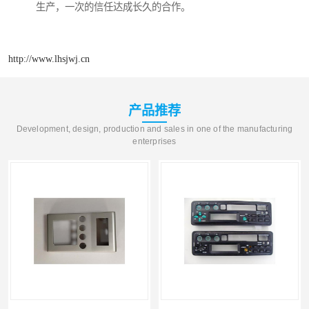
生产，一次的信任达成长久的合作。
http://www.lhsjwj.cn
产品推荐
Development, design, production and sales in one of the manufacturing
enterprises