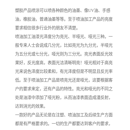
塑胶产品喷涂可以喷各种颜色的油墨、像UV油、手感
油，橡胶油，普通油墨等等。至于喷油加工产品的亮度
要求相信很多行业外的朋友不清楚。
喷油加工油漆光泽度分为亮光、半哑光、哑光三种。一
般专来人士会说成几分光，比如亮光为九分光，半哑光
为五分光或七分光，哑光则为三分光。亮光表面反光效
果好，反光度高，表面光洁清晰明亮！哑光相对于高亮
光来说色泽度比较柔和，有光泽度但是不明显且反光率
低。至于喷油加工产品是喷亮光还是哑光，这要根据客
户的要求来定，还有产品的特性。亮光和哑光的不同之
处是油漆中添加了哑光粉，从而油漆表面造成漫反射，
达到消光的效果。
一款好的产品无论是在注塑、喷油加工及后续生产方面
都是有严格要求的。一切的生产都要达到客户的要求，