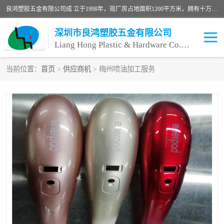
良鸿塑胶五金有限公司成 立于1998年，现厂房占地面积1200平方米，拥有十万级无尘车间，自动喷涂线1条，手动喷涂线2条，丝印移印滚印烫印拉线1条，本公司自建厂以来一直 以“顾客、品质、服务三个第一”为原则，从来货到处理、喷漆、烘烤、品检、包装等每一道工序都严格把持质量关，竭诚为广大朋友、客户服务。现如今已深得广 大客户信赖。
深圳市良鸿塑胶五金有限公司
Liang Hong Plastic & Hardware Co. Ltd
当前位置：
首页
>
供应商机
> 梅州喷油加工服务
喷油加工
喷油丝印
塑胶外壳喷油
五金外壳喷油